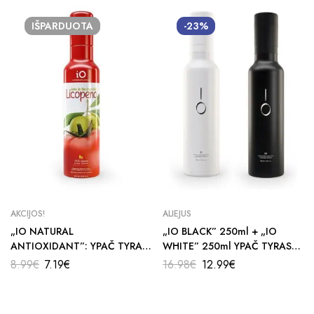
IŠPARDUOTA
-23%
AKCIJOS!
ALIEJUS
„IO NATURAL
„IO BLACK” 250ml + „IO
ANTIOXIDANT”: YPAČ TYRAS
WHITE” 250ml YPAČ TYRAS
ALYVUOGIŲ ALIEJUS SU
ALYVUOGIŲ ALIEJUS
8.99
€
7.19
€
16.98
€
12.99
€
LIKOPENU – 250 ml