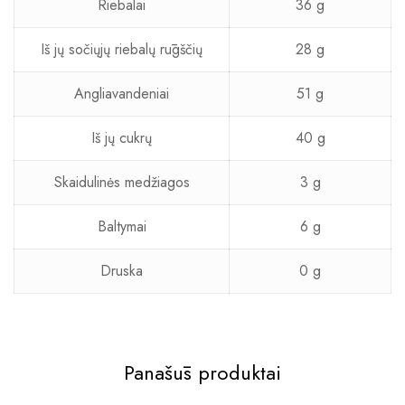
Riebalai
36 g
Iš jų sočiųjų riebalų rūgščių
28 g
Angliavandeniai
51 g
Iš jų cukrų
40 g
Skaidulinės medžiagos
3 g
Baltymai
6 g
Druska
0 g
Panašūs produktai