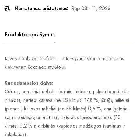
Numatomas pristatymas:
Rgp 08 - 11, 2026
Produkto aprašymas
Kavos ir kakavos triufeliai – intensyvaus skonio malonumas
kiekvienam šokolado mylėtojui.
Sudedamosios dalys:
Cukrus, augaliniai riebalai (palmių, kokosų, palmių branduolių
ir šėjos), neriebi kakava (ne ES kilmės) 17,8 %, išrūgų milteliai
(pienas), kakavos milteliai (ne ES kilmės) 0,5 %, emulgatoriai:
sojų ir saulėgrąžų lecitinas, natūralus kavos aromatas (ES
kilmės) 0,2 % ir dirbtinės kvapiosios medžiagos (vanilinas ir
šokoladas).