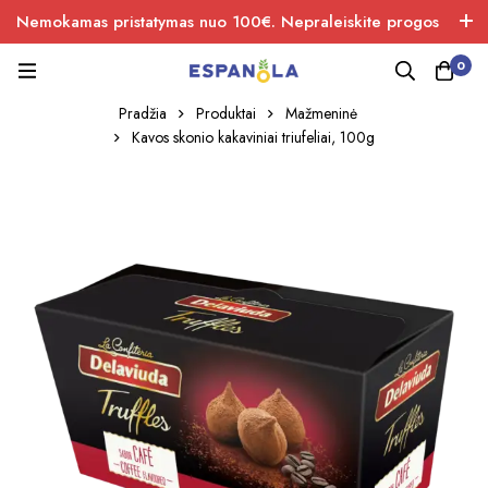
Nemokamas pristatymas nuo 100€. Nepraleiskite progos
įsigiti naujos produkcijos.
0
Pradžia
Produktai
Mažmeninė
Kavos skonio kakaviniai triufeliai, 100g