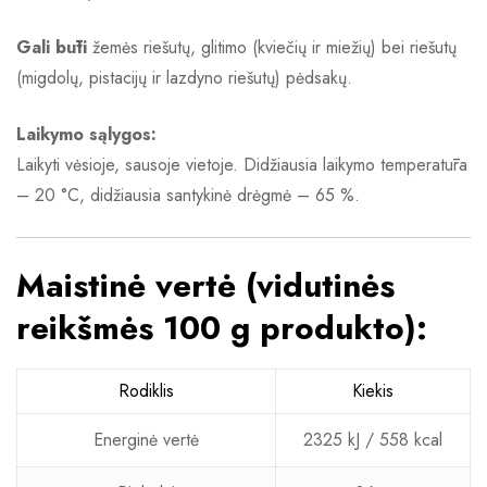
Gali būti
žemės riešutų, glitimo (kviečių ir miežių) bei riešutų
(migdolų, pistacijų ir lazdyno riešutų) pėdsakų.
Laikymo sąlygos:
Laikyti vėsioje, sausoje vietoje. Didžiausia laikymo temperatūra
– 20 °C, didžiausia santykinė drėgmė – 65 %.
Maistinė vertė (vidutinės
reikšmės 100 g produkto):
Rodiklis
Kiekis
Energinė vertė
2325 kJ / 558 kcal