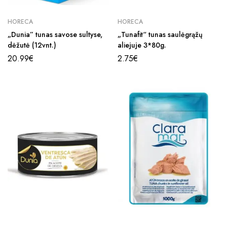
HORECA
HORECA
„Dunia” tunas savose sultyse,
„Tunafit“ tunas saulėgrąžų
dėžutė (12vnt.)
aliejuje 3*80g.
20.99
€
2.75
€