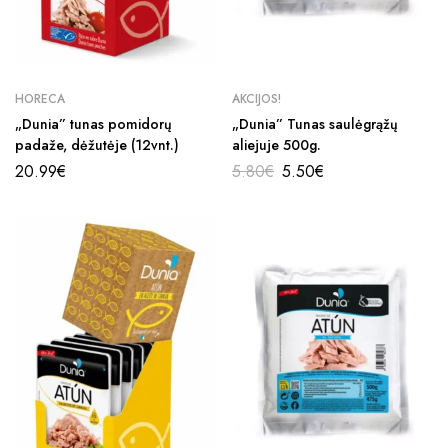
HORECA
AKCIJOS!
„Dunia” tunas pomidorų
„Dunia” Tunas saulėgrąžų
padaže, dėžutėje (12vnt.)
aliejuje 500g.
Original
Current
20.99
€
5.80
€
5.50
€
price
price
was:
is:
5.80€.
5.50€.