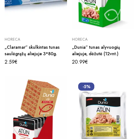
HORECA
HORECA
„Claramar” skulkintas tunas
„Dunia” tunas alyvuogių
saulėgrąžų aliejuje 3*80g.
aliejuje, dėžutė (12vnt.)
2.59
€
20.99
€
-5%