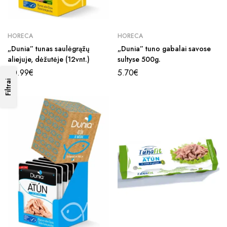
HORECA
HORECA
„Dunia” tunas saulėgrąžų
„Dunia” tuno gabalai savose
aliejuje, dėžutėje (12vnt.)
sultyse 500g.
20.99
€
5.70
€
Filtrai