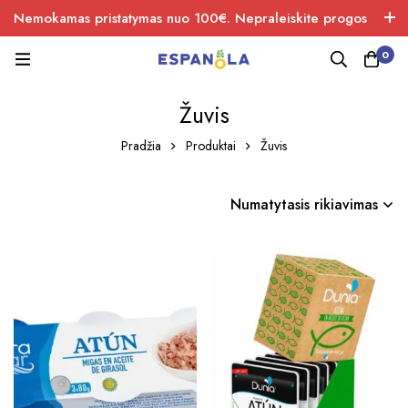
Nemokamas pristatymas nuo 100€. Nepraleiskite progos
įsigiti naujos produkcijos.
0
Žuvis
Pradžia
Produktai
Žuvis
Numatytasis rikiavimas