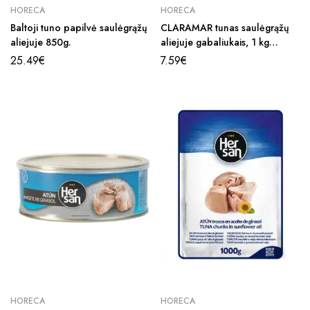
HORECA
HORECA
Baltoji tuno papilvė saulėgrąžų
CLARAMAR tunas saulėgrąžų
aliejuje 850g.
aliejuje gabaliukais, 1 kg
maišelis
25.49
€
7.59
€
HORECA
HORECA