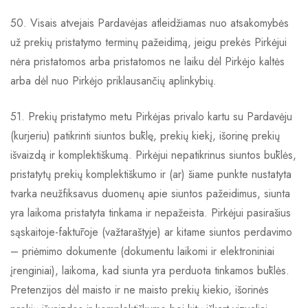
50. Visais atvejais Pardavėjas atleidžiamas nuo atsakomybės
už prekių pristatymo terminų pažeidimą, jeigu prekės Pirkėjui
nėra pristatomos arba pristatomos ne laiku dėl Pirkėjo kaltės
arba dėl nuo Pirkėjo priklausančių aplinkybių.
51. Prekių pristatymo metu Pirkėjas privalo kartu su Pardavėju
(kurjeriu) patikrinti siuntos būklę, prekių kiekį, išorinę prekių
išvaizdą ir komplektiškumą. Pirkėjui nepatikrinus siuntos būklės,
pristatytų prekių komplektiškumo ir (ar) šiame punkte nustatyta
tvarka neužfiksavus duomenų apie siuntos pažeidimus, siunta
yra laikoma pristatyta tinkama ir nepažeista. Pirkėjui pasirašius
sąskaitoje-faktūroje (važtaraštyje) ar kitame siuntos perdavimo
– priėmimo dokumente (dokumentu laikomi ir elektroniniai
įrenginiai), laikoma, kad siunta yra perduota tinkamos būklės.
Pretenzijos dėl maisto ir ne maisto prekių kiekio, išorinės