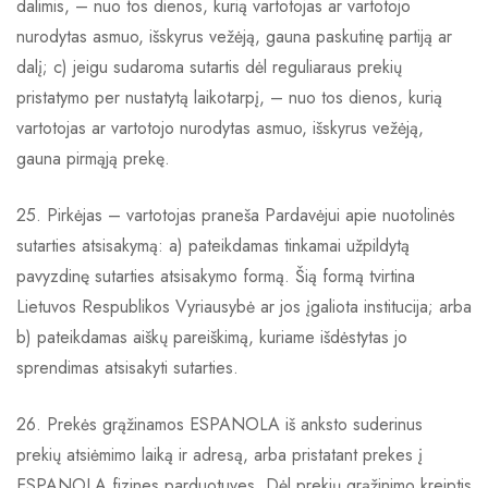
dalimis, – nuo tos dienos, kurią vartotojas ar vartotojo
nurodytas asmuo, išskyrus vežėją, gauna paskutinę partiją ar
dalį; c) jeigu sudaroma sutartis dėl reguliaraus prekių
pristatymo per nustatytą laikotarpį, – nuo tos dienos, kurią
vartotojas ar vartotojo nurodytas asmuo, išskyrus vežėją,
gauna pirmąją prekę.
25. Pirkėjas – vartotojas praneša Pardavėjui apie nuotolinės
sutarties atsisakymą: a) pateikdamas tinkamai užpildytą
pavyzdinę sutarties atsisakymo formą. Šią formą tvirtina
Lietuvos Respublikos Vyriausybė ar jos įgaliota institucija; arba
b) pateikdamas aiškų pareiškimą, kuriame išdėstytas jo
sprendimas atsisakyti sutarties.
26. Prekės grąžinamos ESPANOLA iš anksto suderinus
prekių atsiėmimo laiką ir adresą, arba pristatant prekes į
ESPANOLA fizines parduotuves. Dėl prekių grąžinimo kreiptis