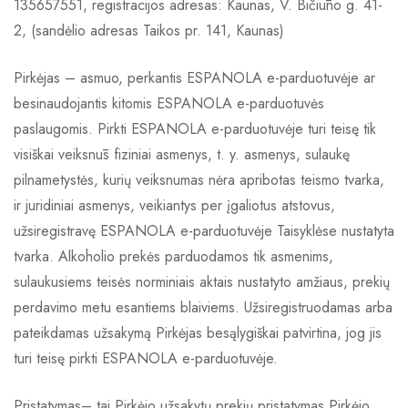
135657551, registracijos adresas: Kaunas, V. Bičiūno g. 41-
2, (sandėlio adresas Taikos pr. 141, Kaunas)
Pirkėjas – asmuo, perkantis ESPANOLA e-parduotuvėje ar
besinaudojantis kitomis ESPANOLA e-parduotuvės
paslaugomis. Pirkti ESPANOLA e-parduotuvėje turi teisę tik
visiškai veiksnūs fiziniai asmenys, t. y. asmenys, sulaukę
pilnametystės, kurių veiksnumas nėra apribotas teismo tvarka,
ir juridiniai asmenys, veikiantys per įgaliotus atstovus,
užsiregistravę ESPANOLA e-parduotuvėje Taisyklėse nustatyta
tvarka. Alkoholio prekės parduodamos tik asmenims,
sulaukusiems teisės norminiais aktais nustatyto amžiaus, prekių
perdavimo metu esantiems blaiviems. Užsiregistruodamas arba
pateikdamas užsakymą Pirkėjas besąlygiškai patvirtina, jog jis
turi teisę pirkti ESPANOLA e-parduotuvėje.
Pristatymas– tai Pirkėjo užsakytų prekių pristatymas Pirkėjo