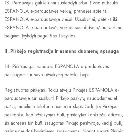
13. Pardavėjas gali laikinai sustabdyti arba iš viso nutraukti
ESPANOLA e-parduotuvės veiklą, pranešęs apie tai
ESPANOLA e-parduotuvėje viešai. Užsakymai, pateikti iki
ESPANOLA e-parduotuvės veiklos sustabdymo/ nutraukimo,
baigiami įvykdyti pagal šias Taisykles.
II. Pirkėjo registracija ir asmens duomenų apsauga
14. Pirkėjas gali naudotis ESPANOLA e-parduotuvės
paslaugomis ir savo užsakymą pateikti kaip:
Registruotas pirkėjas. Tokiu atveju Pirkėjas ESPANOLA e-
parduotuvėje turi susikurti Pirkėjo paskyrą naudodamas el.
paštą, mobiliojo telefono numerį ir slaptažodį. Jei Pirkėjas
pasirenka, kad užsakymas būtų pristatytas konkrečiu adresu,
šis adresas turi būti išsaugotas Pirkėjo paskyroje, kad jį būtų
galima naudoti būsimiems užsakymams. Norint sukurti Pirkėjo