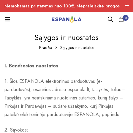
Nemokamas pristatymas nuo 100€. Nepraleiskite progos
įsigiti naujos produkcijos.
0
Sąlygos ir nuostatos
Pradžia
Sąlygos ir nuostatos
I. Bendrosios nuostatos
1. Šios ESPANOLA elektroninės parduotuvės (e-
parduotuvės), esančios adresu espanola.lt, taisyklės, toliau–
Taisyklės, yra neatskiriama nuotolinės sutarties, kurią šalys –
Pirkėjas ir Pardavėjas – sudarė užsakymo, kurį Pirkėjas
pateikė elektroninėje parduotuvėje ESPANOLA, pagrindu.
2. Sąvokos: