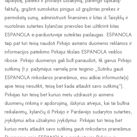
tapatybę, pateikti ir pristatyti užsakymą, parengti sąskaitą-
faktūrą, grąžinti sumokėtus pinigus už grąžintas prekes ir
permokėtą sumą, administruoti finansines ir kitas iš Taisyklių ir
nuotolinės sutarties kylančias prievoles bei užtikrinti kitas
ESPANOLA e-parduotuvėje suteiktas paslaugas. ESPANOLA
taip pat turi teisę naudoti Pirkėjo asmens duomenis reklamos ir
informacijos pateikimo Pirkėjui tikslais ESPANOLA veiklos
ribose. Pirkėjo duomenys gali būti panaudoti, tik gavus Pirkėjo
sutikimą (t.y. pažymėjus varnelę prie teiginio „Sutinku gauti
ESPANOLA rinkodaros pranešimus, esu aiškiai informuota(s)
apie teisę nesutikti, teisę bet kada atšaukti savo sutikimą“).
Pirkėjas turi teisę bet kuriuo metu uždrausti jo asmens
duomenų rinkimą ir apdorojimą, išskyrus atvejus, kai tai būtina
reikalavimų, kylančių iš Pirkėjo ir Pardavėjo sudarytos sutarties,
įvykdymui arba užsakymo įvykdymui. Pirkėjas turi teisę bet
kuriuo metu atšaukti savo sutikimą gauti rinkodaros pranešimus.