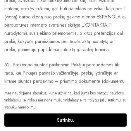
prekių išvaizdos ir komplektiškumo bei kitų iškart vizualiai
matomų prekės trūkumų gali būti pateiktos ne vėliau kaip per 1
(vieną) darbo dieną nuo prekių gavimo dienos ESPANOLA e-
parduotuvės interneto svetainės skiltyje „KONTAKTAI“
nurodytomis susisiekimo priemonėmis, o kitos pretenzijos dėl
prekių kokybės pareiškiamos per teisės aktų nustatytą ar
prekių gamintojo papildomai suteiktą garantinį terminą.
52. Prekės po siuntos patikrinimo Pirkėjui perduodamos tik
tada, kai Pirkėjas pasirašo važtaraštyje, prekių lydraštyje ar
kitame siuntos perdavimo – priėmimo dokumente (dokumentu
laikomi ir elektroniniai įrenginiai). Jei Pirkėjas dėl negalios,
Mes naudojame slapukus, kurie užtikrina, kad Jums bus patogu naudotis
ligos ar kitokių priežasčių negali pats pasirašyti elektroniniuose
tinklalapiu. Jei toliau naršysite mūsų tinklalapyje, tai tolygu Jūsų sutikimui su
ar kituose dokumentuose, jo pavedimu už jį pasirašo kitas
slapukų naudojimu.
asmuo arba Pardavėja (ar jo įgaliotas asmuo), Pirkėjui
Sutinku.
0
patvirtinus pasirašymo galimybę. Pirkėjui nepasirašius prekių
važtaraštyje, prekių lydraštyje ar kitame siuntos perdavimo –