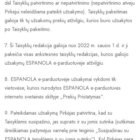
dėl Taisyklių patvirtinimo ar nepatvirtinimo (nepatvirtinimo atveju
Pirkėjui neleidžiama pateikti užsakymo). Taisyklių pakeitimas
galioja tik tų užsakomų prekių atžvilgiu, kurios buvo užsakytos
po Taisyklių pakeitimo.
7. Ši Taisyklių redakcija galioja nuo 2022 m. sausio 1 d. ir ji
pakeičia visas ankstesnes taisyklių redakcijas, kurios galiojo
užsakymų ESPANOLA e-parduotuvėje atžvilgiu.
8. ESPANOLA e-parduotuvėje užsakymai vykdomi tik
vietovėse, kurios nurodytos ESPANOLA e-parduotuvės
interneto svetainės skiltyje „Prekių Pristatymas“.
9. Pateikdamas užsakymą Pirkėjas patvirtina, kad su
Taisyklėmis susipažino, jas suprato ir su jomis sutinka (sutikimas
išreiškiamas pažymėjus varnelę prie teiginio „Susipažinau su
ESPANOLA taisyklėmis ir su jomis sutinku“). Kol Pirkėjas nėra