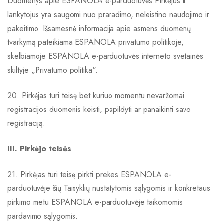
Duomenys apie ESPANOLA e-parduotuvės Pirkėjus ir
lankytojus yra saugomi nuo praradimo, neleistino naudojimo ir
pakeitimo. Išsamesnė informacija apie asmens duomenų
tvarkymą pateikiama ESPANOLA privatumo politikoje,
skelbiamoje ESPANOLA e-parduotuvės interneto svetainės
skiltyje „Privatumo politika“.
20. Pirkėjas turi teisę bet kuriuo momentu nevaržomai
registracijos duomenis keisti, papildyti ar panaikinti savo
registraciją.
III. Pirkėjo teisės
21. Pirkėjas turi teisę pirkti prekes ESPANOLA e-
parduotuvėje šių Taisyklių nustatytomis sąlygomis ir konkretaus
pirkimo metu ESPANOLA e-parduotuvėje taikomomis
pardavimo sąlygomis.