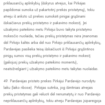
priklausančių aplinkybių (išskyrus atvejus, kai Pirkėjas
papildomai sumoka už pakartotinį prekės pristatymą), tokiu
atveju iš anksto už prekes sumokėti pinigai grąžinami
išskaičiavus prekių pristatymo ir pakavimo mokestį. Jei
užsakymo pateikimo metu Pirkėjui buvo taikyta pristatymo
mokesčio nuolaida, tačiau prekių pristatymas nėra įmanomas
dėl Pirkėjo kaltės arba dėl nuo Pirkėjo priklausančių aplinkybių,
Pardavėjas pasilieka teisę išskaičiuoti iš Pirkėjui grąžintinos
pinigų sumos visą prekių pristatymo ir pakavimo mokestį
(galiojusį prekių užsakymo pateikimo momentu),
neatsižvelgiant į užsakymo pateikimo metu taikytas nuolaidas.
49. Pardavėjas pristato prekes Pirkėjui Pardavėjo nurodytu
laiku (laiko ribose). Pirkėjas sutinka, jog išimtiniais atvejais
prekių pristatymas gali vėluoti dėl nenumatytų ir nuo Pardavėjo
nepriklausančių aplinkybių, tokiu atveju Pardavėjas įsipareigoja