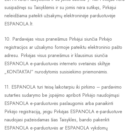
susipažinęs su Taisyklėmis ir su jomis nėra sutikęs, Pirkėjui
neleidžiama pateikti užsakymų elektroninėje parduotuvėje
ESPANOLA.lt.
10. Pardavėjas visus pranešimus Pirkėjui siunčia Pirkėjo
registracijos ar užsakymo formoje pateiktu elektroninio pašto
adresu. Pirkėjas visus pranešimus ir klausimus siunčia
ESPANOLA e-parduotuvės interneto svetainės skiltyje
„KONTAKTAI“ nurodytomis susisiekimo priemonėmis.
11. ESPANOLA turi teisę laikotarpiu iki pirkimo – pardavimo
sutarties sudarymo be įspėjimo apriboti Pirkėjo naudojimąsi
ESPANOLA e-parduotuvės paslaugomis arba panaikinti
Pirkėjo registraciją, jeigu Pirkėjas ESPANOLA e-parduotuve
naudojasi pažeisdamas šias Taisykles, bando pakenkti
ESPANOLA e-parduotuvės ar ESPANOLA vykdomų