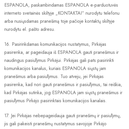
ESPANOLA, paskambindamas ESPANOLA e-parduotuvės
interneto svetainės skiltyje „KONTAKTAI“ nurodytu telefonu
arba nusiųsdamas pranešimą toje pačioje kontaktų skiltyje
nurodytu el. pašto adresu.
16. Pasirinkdamas komunikacijos nustatymus, Pirkėjas
pasirenka, ar pageidauja iš ESPANOLA gauti pranešimus ir
naudingus pasiūlymus Pirkėjui. Pirkėjas gali pats pasirinkti
komunikacijos kanalus, kuriais ESPANOLA siųstų jam
pranešimus arba pasiūlymus. Tuo atveju, jei Pirkėjas
pasirenka, kad nori gauti pranešimus ir pasiūlymus, tai reiškia,
kad Pirkėjas sutinka, jog ESPANOLA jam siųstų pranešimus ir
pasiūlymus Pirkėjo pasirinktais komunikacijos kanalais.
17. Jei Pirkėjas nebepageidauja gauti pranešimų ir pasiūlymų,
jis gali pakeisti pranešimų nustatymus savojoje Pirkėjo