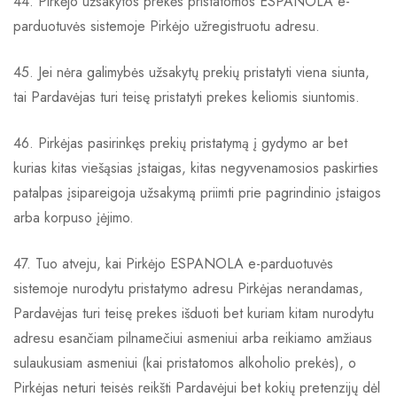
44. Pirkėjo užsakytos prekės pristatomos ESPANOLA e-
parduotuvės sistemoje Pirkėjo užregistruotu adresu.
45. Jei nėra galimybės užsakytų prekių pristatyti viena siunta,
tai Pardavėjas turi teisę pristatyti prekes keliomis siuntomis.
46. Pirkėjas pasirinkęs prekių pristatymą į gydymo ar bet
kurias kitas viešąsias įstaigas, kitas negyvenamosios paskirties
patalpas įsipareigoja užsakymą priimti prie pagrindinio įstaigos
arba korpuso įėjimo.
47. Tuo atveju, kai Pirkėjo ESPANOLA e-parduotuvės
sistemoje nurodytu pristatymo adresu Pirkėjas nerandamas,
Pardavėjas turi teisę prekes išduoti bet kuriam kitam nurodytu
adresu esančiam pilnamečiui asmeniui arba reikiamo amžiaus
sulaukusiam asmeniui (kai pristatomos alkoholio prekės), o
Pirkėjas neturi teisės reikšti Pardavėjui bet kokių pretenzijų dėl