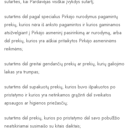
sutarties, kai Pardavėjas visiškai įvykdys sutartį;
sutartims dėl pagal specialius Pirkėjo nurodymus pagamintų
prekių, kurios nėra iš anksto pagamintos ir kurios gaminamos
atsižvelgiant į Pirkėjo asmeninį pasirinkimą ar nurodymą, arba
dėl prekių, kurios yra aiškiai pritaikytos Pirkėjo asmeninėms
reikmėms;
sutartims dėl greitai gendančių prekių ar prekių, kurių galiojimo
laikas yra trumpas;
sutartims dėl supakuotų prekių, kurios buvo išpakuotos po
pristatymo ir kurios yra netinkamos grąžinti dėl sveikatos
apsaugos ar higienos priežasčių;
sutartims dėl prekių, kurios po pristatymo dėl savo pobūdžio
neatskiriamai susimaišo su kitais daiktais;