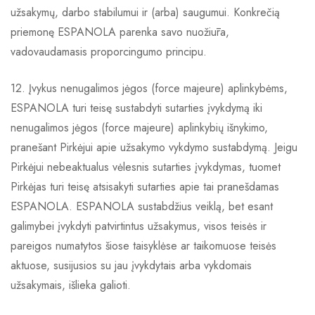
užsakymų, darbo stabilumui ir (arba) saugumui. Konkrečią
priemonę ESPANOLA parenka savo nuožiūra,
vadovaudamasis proporcingumo principu.
12. Įvykus nenugalimos jėgos (force majeure) aplinkybėms,
ESPANOLA turi teisę sustabdyti sutarties įvykdymą iki
nenugalimos jėgos (force majeure) aplinkybių išnykimo,
pranešant Pirkėjui apie užsakymo vykdymo sustabdymą. Jeigu
Pirkėjui nebeaktualus vėlesnis sutarties įvykdymas, tuomet
Pirkėjas turi teisę atsisakyti sutarties apie tai pranešdamas
ESPANOLA. ESPANOLA sustabdžius veiklą, bet esant
galimybei įvykdyti patvirtintus užsakymus, visos teisės ir
pareigos numatytos šiose taisyklėse ar taikomuose teisės
aktuose, susijusios su jau įvykdytais arba vykdomais
užsakymais, išlieka galioti.