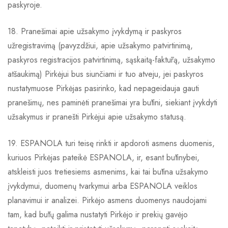
paskyroje.
18. Pranešimai apie užsakymo įvykdymą ir paskyros
užregistravimą (pavyzdžiui, apie užsakymo patvirtinimą,
paskyros registracijos patvirtinimą, sąskaitą-faktūrą, užsakymo
atšaukimą) Pirkėjui bus siunčiami ir tuo atveju, jei paskyros
nustatymuose Pirkėjas pasirinko, kad nepageidauja gauti
pranešimų, nes paminėti pranešimai yra būtini, siekiant įvykdyti
užsakymus ir pranešti Pirkėjui apie užsakymo statusą.
19. ESPANOLA turi teisę rinkti ir apdoroti asmens duomenis,
kuriuos Pirkėjas pateikė ESPANOLA, ir, esant būtinybei,
atskleisti juos tretiesiems asmenims, kai tai būtina užsakymo
įvykdymui, duomenų tvarkymui arba ESPANOLA veiklos
planavimui ir analizei. Pirkėjo asmens duomenys naudojami
tam, kad būtų galima nustatyti Pirkėjo ir prekių gavėjo