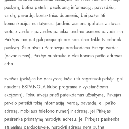
paskyrą, būtina pateikti papildomą informaciją, pavyzdžiui,
vardą, pavardę, kontaktinius duomenis, bei pažymėti
komunikacijos nustatymus. Juridinio asmens įgaliotas atstovas
vietoje vardo ir pavardės pateikia juridinio asmens pavadinimą.
Pirkėjas taip pat gali prisijungti per socialinio tinklo Facebook
paskyrą. Šiuo atveju Pardavėjui perduodama Pirkėjo vardas
(pavadinimas), Pirkėjo nuotrauka ir elektroninio pašto adresas;
arba
svečias (pirkėjas be paskyros; tačiau tik registruoti pirkėjai gali
naudotis ESPANOLA klubo programa ir vykstančiomis
akcijomis). Tokiu atveju prieš pateikdamas užsakymą, Pirkėjas
privalo pateikti tokią informaciją: vardą, pavardę, el. pašto
adresą, mobilaus telefono numerį ir adresą, jei Pirkėjas
pasirenka pristatymą nurodytu adresu. Jei Pirkėjas pasirenka
atsiėmimą parduotuvėje, nurodyti adresą nėra būtina.