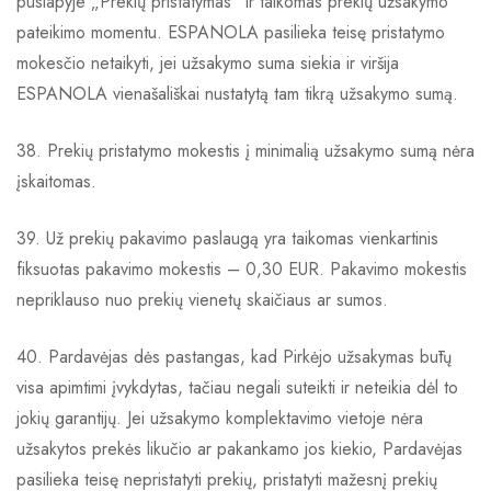
puslapyje „Prekių pristatymas“ ir taikomas prekių užsakymo
pateikimo momentu. ESPANOLA pasilieka teisę pristatymo
mokesčio netaikyti, jei užsakymo suma siekia ir viršija
ESPANOLA vienašališkai nustatytą tam tikrą užsakymo sumą.
38. Prekių pristatymo mokestis į minimalią užsakymo sumą nėra
įskaitomas.
39. Už prekių pakavimo paslaugą yra taikomas vienkartinis
fiksuotas pakavimo mokestis – 0,30 EUR. Pakavimo mokestis
nepriklauso nuo prekių vienetų skaičiaus ar sumos.
40. Pardavėjas dės pastangas, kad Pirkėjo užsakymas būtų
visa apimtimi įvykdytas, tačiau negali suteikti ir neteikia dėl to
jokių garantijų. Jei užsakymo komplektavimo vietoje nėra
užsakytos prekės likučio ar pakankamo jos kiekio, Pardavėjas
pasilieka teisę nepristatyti prekių, pristatyti mažesnį prekių