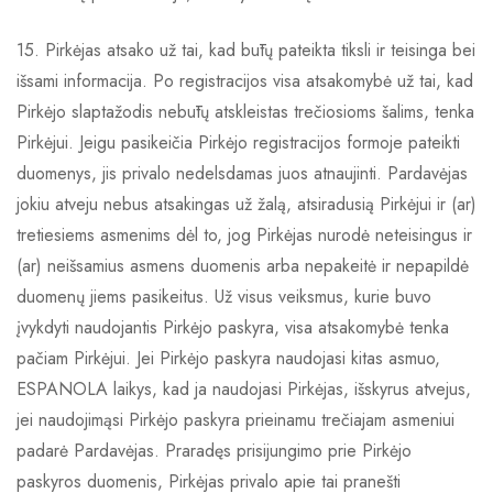
15. Pirkėjas atsako už tai, kad būtų pateikta tiksli ir teisinga bei
išsami informacija. Po registracijos visa atsakomybė už tai, kad
Pirkėjo slaptažodis nebūtų atskleistas trečiosioms šalims, tenka
Pirkėjui. Jeigu pasikeičia Pirkėjo registracijos formoje pateikti
duomenys, jis privalo nedelsdamas juos atnaujinti. Pardavėjas
jokiu atveju nebus atsakingas už žalą, atsiradusią Pirkėjui ir (ar)
tretiesiems asmenims dėl to, jog Pirkėjas nurodė neteisingus ir
(ar) neišsamius asmens duomenis arba nepakeitė ir nepapildė
duomenų jiems pasikeitus. Už visus veiksmus, kurie buvo
įvykdyti naudojantis Pirkėjo paskyra, visa atsakomybė tenka
pačiam Pirkėjui. Jei Pirkėjo paskyra naudojasi kitas asmuo,
ESPANOLA laikys, kad ja naudojasi Pirkėjas, išskyrus atvejus,
jei naudojimąsi Pirkėjo paskyra prieinamu trečiajam asmeniui
padarė Pardavėjas. Praradęs prisijungimo prie Pirkėjo
paskyros duomenis, Pirkėjas privalo apie tai pranešti