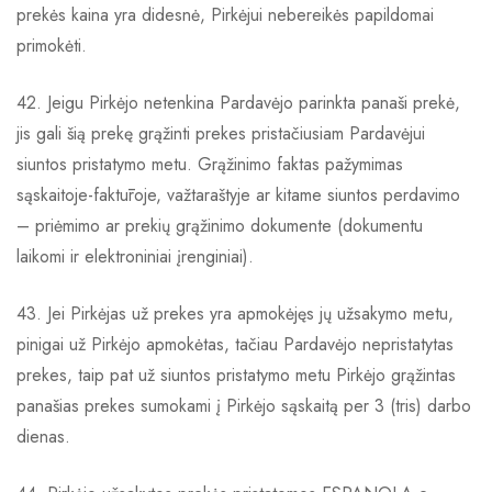
prekės kaina yra didesnė, Pirkėjui nebereikės papildomai
primokėti.
42. Jeigu Pirkėjo netenkina Pardavėjo parinkta panaši prekė,
jis gali šią prekę grąžinti prekes pristačiusiam Pardavėjui
siuntos pristatymo metu. Grąžinimo faktas pažymimas
sąskaitoje-faktūroje, važtaraštyje ar kitame siuntos perdavimo
– priėmimo ar prekių grąžinimo dokumente (dokumentu
laikomi ir elektroniniai įrenginiai).
43. Jei Pirkėjas už prekes yra apmokėjęs jų užsakymo metu,
pinigai už Pirkėjo apmokėtas, tačiau Pardavėjo nepristatytas
prekes, taip pat už siuntos pristatymo metu Pirkėjo grąžintas
panašias prekes sumokami į Pirkėjo sąskaitą per 3 (tris) darbo
dienas.