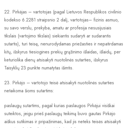
22. Pirkėjas – vartotojas (pagal Lietuvos Respublikos civilinio
kodekso 6.2281 straipsnio 2 dalį, vartotojas– fizinis asmuo,
su savo verslu, prekyba, amatu ar profesija nesusijusiais
tikslais (vartojimo tikslais) siekiantis sudaryti ar sudarantis
sutartis), turi teisę, nenurodydamas priežasties ir nepatirdamas
kitų, išskyrus tiesiogines prekių grąžinimo išlaidas, išlaidų, per
keturiolika dienų atsisakyti nuotolinės sutarties, išskyrus
Taisyklių 23 punkte numatytas išimtis.
23. Pirkėjo – vartotojo teisė atsisakyti nuotolinės sutarties
netaikoma šioms sutartims:
paslaugų sutartims, pagal kurias paslaugos Pirkėjui visiškai
suteiktos, jeigu prieš paslaugų teikimą buvo gautas Pirkėjo
aiškus sutikimas ir pripažinimas, kad jis neteks teisės atsisakyti