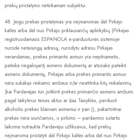
prekių pristatymo netinkamam subjektui.
48. Jeigu prekės pristatymas yra neįmanomas dėl Pirkėjo
kaltės arba dėl nuo Pirkėjo priklausančių aplinkybių (Pirkėjas
registruodamasis ESPANOLA e-parduotuvės sistemoje
nurodė neteisingą adresą, nurodytu adresu Pirkėjas
nerandamas, prekes priimantis asmuo yra nepilnametis,
pateikė negaliojantį asmens dokumentą ar atsisakė pateikti
asmens dokumentą, Pirkėjas arba prekes priimantis asmuo
nėra sukakęs reikiamo amžiaus ir/ar neatitinka kitų reikalavimų
(kai Pardavėjas turi įsitikinti prekes priimančio asmens amžiumi
pagal taikytinus teisės aktus ar šias Taisykles, perduoti
alkoholio prekes blaiviam asmeniui ir pan.)), pakartotinai
prekės nėra siunčiamos, o pirkimo – pardavimo sutartis
laikoma nutraukta Pardavėjui užfiksavus, kad prekių
neįmanoma pristatyti dėl Pirkėjo kaltės arba dėl nuo Pirkėjo