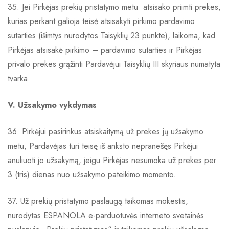
35. Jei Pirkėjas prekių pristatymo metu atsisako priimti prekes,
kurias perkant galioja teisė atsisakyti pirkimo pardavimo
sutarties (išimtys nurodytos Taisyklių 23 punkte), laikoma, kad
Pirkėjas atsisakė pirkimo – pardavimo sutarties ir Pirkėjas
privalo prekes grąžinti Pardavėjui Taisyklių III skyriaus numatyta
tvarka.
V. Užsakymo vykdymas
36. Pirkėjui pasirinkus atsiskaitymą už prekes jų užsakymo
metu, Pardavėjas turi teisę iš anksto nepranešęs Pirkėjui
anuliuoti jo užsakymą, jeigu Pirkėjas nesumoka už prekes per
3 (tris) dienas nuo užsakymo pateikimo momento.
37. Už prekių pristatymo paslaugą taikomas mokestis,
nurodytas ESPANOLA e-parduotuvės interneto svetainės