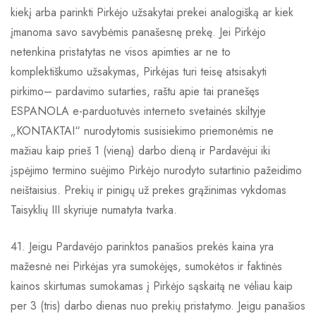
kiekį arba parinkti Pirkėjo užsakytai prekei analogišką ar kiek
įmanoma savo savybėmis panašesnę prekę. Jei Pirkėjo
netenkina pristatytas ne visos apimties ar ne to
komplektiškumo užsakymas, Pirkėjas turi teisę atsisakyti
pirkimo– pardavimo sutarties, raštu apie tai pranešęs
ESPANOLA e-parduotuvės interneto svetainės skiltyje
„KONTAKTAI“ nurodytomis susisiekimo priemonėmis ne
mažiau kaip prieš 1 (vieną) darbo dieną ir Pardavėjui iki
įspėjimo termino suėjimo Pirkėjo nurodyto sutartinio pažeidimo
neištaisius. Prekių ir pinigų už prekes grąžinimas vykdomas
Taisyklių III skyriuje numatyta tvarka.
41. Jeigu Pardavėjo parinktos panašios prekės kaina yra
mažesnė nei Pirkėjas yra sumokėjęs, sumokėtos ir faktinės
kainos skirtumas sumokamas į Pirkėjo sąskaitą ne vėliau kaip
per 3 (tris) darbo dienas nuo prekių pristatymo. Jeigu panašios