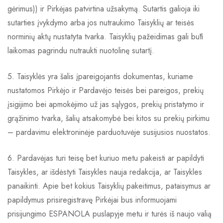
gėrimus)) ir Pirkėjas patvirtina užsakymą. Sutartis galioja iki
sutarties įvykdymo arba jos nutraukimo Taisyklių ar teisės
norminių aktų nustatyta tvarka. Taisyklių pažeidimas gali būti
laikomas pagrindu nutraukti nuotolinę sutartį.
5. Taisyklės yra šalis įpareigojantis dokumentas, kuriame
nustatomos Pirkėjo ir Pardavėjo teisės bei pareigos, prekių
įsigijimo bei apmokėjimo už jas sąlygos, prekių pristatymo ir
grąžinimo tvarka, šalių atsakomybė bei kitos su prekių pirkimu
– pardavimu elektroninėje parduotuvėje susijusios nuostatos.
6. Pardavėjas turi teisę bet kuriuo metu pakeisti ar papildyti
Taisykles, ar išdėstyti Taisykles nauja redakcija, ar Taisykles
panaikinti. Apie bet kokius Taisyklių pakeitimus, pataisymus ar
papildymus prisiregistravę Pirkėjai bus informuojami
prisijungimo ESPANOLA puslapyje metu ir turės iš naujo valią