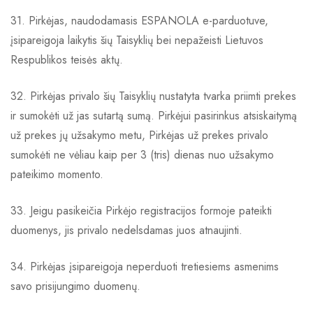
31. Pirkėjas, naudodamasis ESPANOLA e-parduotuve,
įsipareigoja laikytis šių Taisyklių bei nepažeisti Lietuvos
Respublikos teisės aktų.
32. Pirkėjas privalo šių Taisyklių nustatyta tvarka priimti prekes
ir sumokėti už jas sutartą sumą. Pirkėjui pasirinkus atsiskaitymą
už prekes jų užsakymo metu, Pirkėjas už prekes privalo
sumokėti ne vėliau kaip per 3 (tris) dienas nuo užsakymo
pateikimo momento.
33. Jeigu pasikeičia Pirkėjo registracijos formoje pateikti
duomenys, jis privalo nedelsdamas juos atnaujinti.
34. Pirkėjas įsipareigoja neperduoti tretiesiems asmenims
savo prisijungimo duomenų.