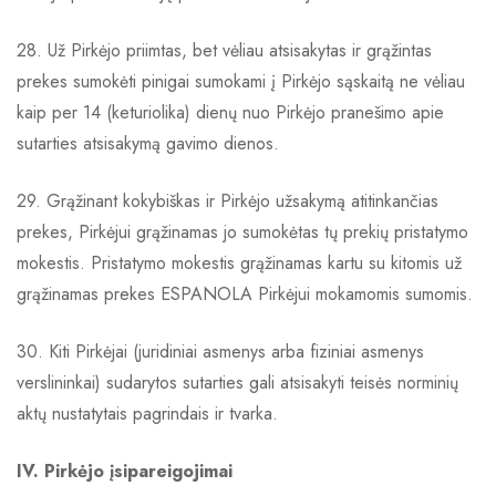
28. Už Pirkėjo priimtas, bet vėliau atsisakytas ir grąžintas
prekes sumokėti pinigai sumokami į Pirkėjo sąskaitą ne vėliau
kaip per 14 (keturiolika) dienų nuo Pirkėjo pranešimo apie
sutarties atsisakymą gavimo dienos.
29. Grąžinant kokybiškas ir Pirkėjo užsakymą atitinkančias
prekes, Pirkėjui grąžinamas jo sumokėtas tų prekių pristatymo
mokestis. Pristatymo mokestis grąžinamas kartu su kitomis už
grąžinamas prekes ESPANOLA Pirkėjui mokamomis sumomis.
30. Kiti Pirkėjai (juridiniai asmenys arba fiziniai asmenys
verslininkai) sudarytos sutarties gali atsisakyti teisės norminių
aktų nustatytais pagrindais ir tvarka.
IV. Pirkėjo įsipareigojimai