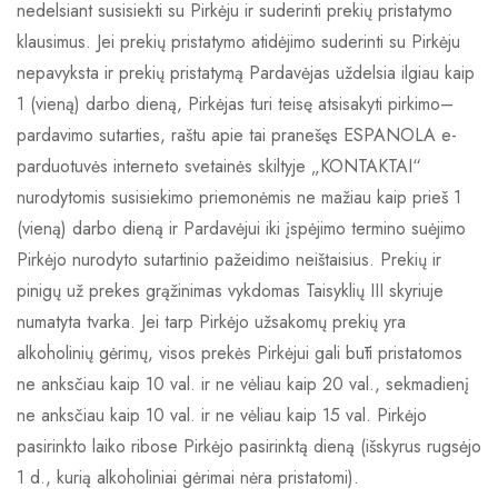
nedelsiant susisiekti su Pirkėju ir suderinti prekių pristatymo
klausimus. Jei prekių pristatymo atidėjimo suderinti su Pirkėju
nepavyksta ir prekių pristatymą Pardavėjas uždelsia ilgiau kaip
1 (vieną) darbo dieną, Pirkėjas turi teisę atsisakyti pirkimo–
pardavimo sutarties, raštu apie tai pranešęs ESPANOLA e-
parduotuvės interneto svetainės skiltyje „KONTAKTAI“
nurodytomis susisiekimo priemonėmis ne mažiau kaip prieš 1
(vieną) darbo dieną ir Pardavėjui iki įspėjimo termino suėjimo
Pirkėjo nurodyto sutartinio pažeidimo neištaisius. Prekių ir
pinigų už prekes grąžinimas vykdomas Taisyklių III skyriuje
numatyta tvarka. Jei tarp Pirkėjo užsakomų prekių yra
alkoholinių gėrimų, visos prekės Pirkėjui gali būti pristatomos
ne anksčiau kaip 10 val. ir ne vėliau kaip 20 val., sekmadienį
ne anksčiau kaip 10 val. ir ne vėliau kaip 15 val. Pirkėjo
pasirinkto laiko ribose Pirkėjo pasirinktą dieną (išskyrus rugsėjo
1 d., kurią alkoholiniai gėrimai nėra pristatomi).