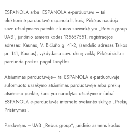
ESPANOLA arba ESPANOLA e-parduotuvė – tai
elektroninė parduotuvė espanola.lt, kurią Pirkėjas naudoja
savo užsakymams pateikti ir kurios savininkė yra „Rebus group
UAB“, juridinio asmens kodas 135657551, registracijos
adresas: Kaunas, V. Bičiūno g. 41-2, (sandėlio adresas Taikos
pr. 141, Kaunas), vykdydama savo ūkinę veiklą Pirkėjui siūlo ir
parduoda prekes pagal Taisykles.
Atsiėmimas parduotuvėje– tai ESPANOLA e-parduotuvėje
suformuoto užsakymo atsiėmimas parduotuvėje arba prekių
atsiėmimo punkte, kuris yra nurodytas užsakyme ir (arba)
ESPANOLA e-parduotuvės interneto svetainės skiltyje „Prekių
Pristatymas“.
Pardavėjas – UAB „Rebus group“, juridinio asmens kodas