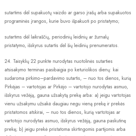
sutartims dėl supakuotų vaizdo ar garso įrašų arba supakuotos
programinės įrangos, kurie buvo išpakuoti po pristatymo;
sutartims dėl laikraščių, periodinių leidinių ar žurnalų
pristatymo, išskyrus sutartis dėl šių leidinių prenumeratos.
24. Taisyklių 22 punkte nurodytas nuotolinės sutarties
atsisakymo terminas pasibaigia po keturiolikos dienų: kai
sudaroma pirkimo–pardavimo sutartis, – nuo tos dienos, kurią
Pirkėjas – vartotojas ar Pirkėjo – vartotojo nurodytas asmuo,
išskyrus vežėją, gauna užsakytą prekę arba: a) jeigu vartotojas
vienu užsakymu užsakė daugiau negu vieną prekę ir prekės
pristatomos atskirai, – nuo tos dienos, kurią vartotojas ar
vartotojo nurodytas asmuo, išskyrus vežėją, gauna paskutinę
prekę; b) jeigu prekė pristatoma skirtingomis partijomis arba