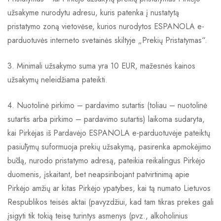
užsakyme nurodytu adresu, kuris patenka į nustatytą
pristatymo zoną vietovėse, kurios nurodytos ESPANOLA e-
parduotuvės interneto svetainės skiltyje „Prekių Pristatymas“.
3. Minimali užsakymo suma yra 10 EUR, mažesnės kainos
užsakymų neleidžiama pateikti.
4. Nuotolinė pirkimo – pardavimo sutartis (toliau – nuotolinė
sutartis arba pirkimo – pardavimo sutartis) laikoma sudaryta,
kai Pirkėjas iš Pardavėjo ESPANOLA e-parduotuvėje pateiktų
pasiūlymų suformuoja prekių užsakymą, pasirenka apmokėjimo
būdą, nurodo pristatymo adresą, pateikia reikalingus Pirkėjo
duomenis, įskaitant, bet neapsiribojant patvirtinimą apie
Pirkėjo amžių ar kitas Pirkėjo ypatybes, kai tą numato Lietuvos
Respublikos teisės aktai (pavyzdžiui, kad tam tikras prekes gali
įsigyti tik tokią teisę turintys asmenys (pvz., alkoholinius