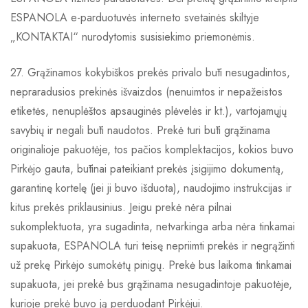
ESPANOLA e-parduotuvės interneto svetainės skiltyje
„KONTAKTAI“ nurodytomis susisiekimo priemonėmis.
27. Grąžinamos kokybiškos prekės privalo būti nesugadintos,
nepraradusios prekinės išvaizdos (nenuimtos ir nepažeistos
etiketės, nenuplėštos apsauginės plėvelės ir kt.), vartojamųjų
savybių ir negali būti naudotos. Prekė turi būti grąžinama
originalioje pakuotėje, tos pačios komplektacijos, kokios buvo
Pirkėjo gauta, būtinai pateikiant prekės įsigijimo dokumentą,
garantinę kortelę (jei ji buvo išduota), naudojimo instrukcijas ir
kitus prekės priklausinius. Jeigu prekė nėra pilnai
sukomplektuota, yra sugadinta, netvarkinga arba nėra tinkamai
supakuota, ESPANOLA turi teisę nepriimti prekės ir negrąžinti
už prekę Pirkėjo sumokėtų pinigų. Prekė bus laikoma tinkamai
supakuota, jei prekė bus grąžinama nesugadintoje pakuotėje,
kurioje prekė buvo ją perduodant Pirkėjui.