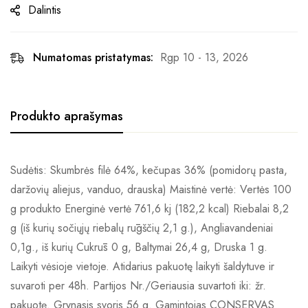
Dalintis
Numatomas pristatymas:
Rgp 10 - 13, 2026
Produkto aprašymas
Sudėtis: Skumbrės filė 64%, kečupas 36% (pomidorų pasta,
daržovių aliejus, vanduo, drauska) Maistinė vertė: Vertės 100
g produkto Energinė vertė 761,6 kj (182,2 kcal) Riebalai 8,2
g (iš kurių sočiųjų riebalų rūgščių 2,1 g.), Angliavandeniai
0,1g., iš kurių Cukrūs 0 g, Baltymai 26,4 g, Druska 1 g.
Laikyti vėsioje vietoje. Atidarius pakuotę laikyti šaldytuve ir
suvaroti per 48h. Partijos Nr./Geriausia suvartoti iki: žr.
pakuotę. Grynasis svoris 56 g. Gamintojas CONSERVAS