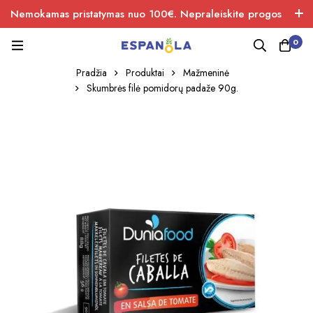
Nemokamas pristatymas nuo 100€. Nepraleiskite progos
įsigiti naujos produkcijos.
0
Pradžia
Produktai
Mažmeninė
Skumbrės filė pomidorų padaže 90g.