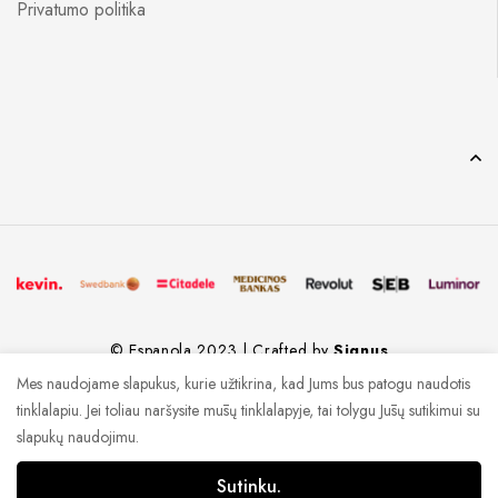
Privatumo politika
© Espanola 2023 | Crafted by
Signus
Mes naudojame slapukus, kurie užtikrina, kad Jums bus patogu naudotis
tinklalapiu. Jei toliau naršysite mūsų tinklalapyje, tai tolygu Jūsų sutikimui su
slapukų naudojimu.
Sutinku.
0