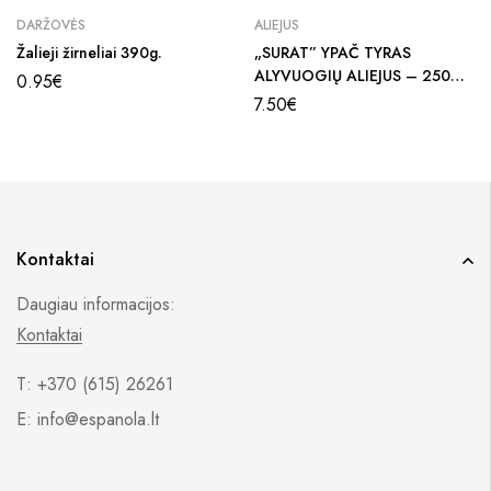
DARŽOVĖS
ALIEJUS
Žalieji žirneliai 390g.
„SURAT” YPAČ TYRAS
ALYVUOGIŲ ALIEJUS – 250
0.95
€
ML
7.50
€
Kontaktai
Daugiau informacijos:
Kontaktai
T: +370 (615) 26261
E: info@espanola.lt