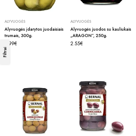
ALYVUOGĖS
ALYVUOGĖS
Alyvuogės įdarytos juodaisiais
Alyvuogės juodos su kauliukais
trumais, 300g.
„ARAGON”, 250g.
3.99
€
2.55
€
Filtrai