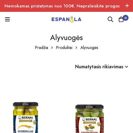
Nemokamas pristatymas nuo 100€. Nepraleiskite progos
įsigiti naujos produkcijos.
0
Alyvuogės
Pradžia
Produktai
Alyvuogės
Numatytasis rikiavimas