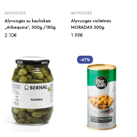
ALYVUOGĖS
ALYVUOGĖS
Alyvuogės su kauliukais
Alyvuogės violetinės
„Arbequina”, 300g./180g.
MORADAS 300g.
2.10
€
1.99
€
-41%