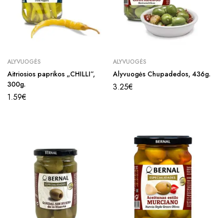
ALYVUOGĖS
ALYVUOGĖS
Aitriosios paprikos „CHILLI”,
Alyvuogės Chupadedos, 436g.
300g.
3.25
€
1.59
€