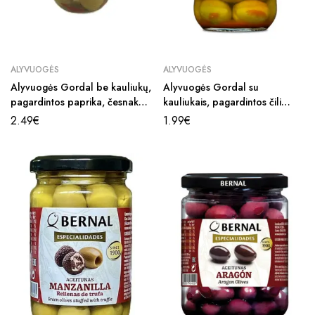
ALYVUOGĖS
ALYVUOGĖS
Alyvuogės Gordal be kauliukų,
Alyvuogės Gordal su
pagardintos paprika, česnaku
kauliukais, pagardintos čili
ir prieskoniais, 300g.
pipiru, česnaku ir prieskoniais,
2.49
€
1.99
€
300g.