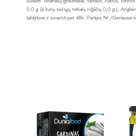
Sudėtis: Ananasų griežinėliai, vanduo, cukrus, citrinos
0,0 g (iš kurių sočiųjų riebalų rūgščių 0,0 g.), Anglia
šaldytuve ir suvaroti per 48h. Partijos Nr./Geriausi