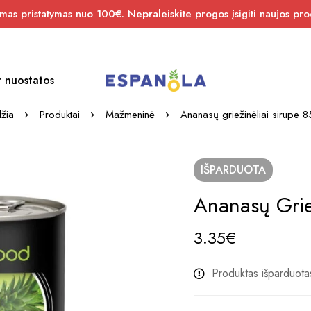
s pristatymas nuo 100€. Nepraleiskite progos įsigiti naujos pro
r nuostatos
žia
Produktai
Mažmeninė
Ananasų griežinėliai sirupe 
IŠPARDUOTA
Ananasų Grie
3.35
€
Produktas išparduota