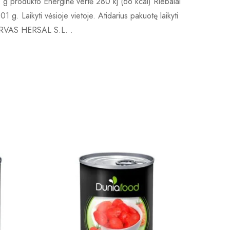
00 g produkto Energinė vertė 280 kj (66 kcal) Riebalai
 g. Laikyti vėsioje vietoje. Atidarius pakuotę laikyti
NSERVAS HERSAL S.L. .
-20