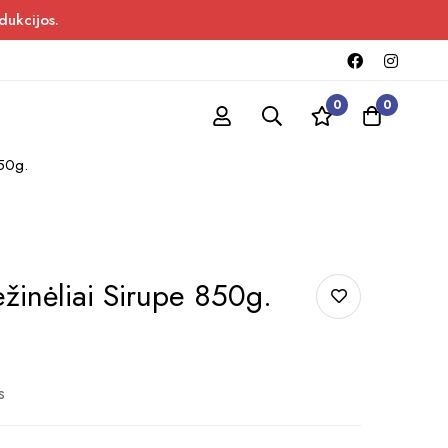
dukcijos.
0
0
850g.
žinėliai Sirupe 850g.
s