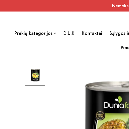
Nemokama
Prekių kategorijos
D.U.K
Kontaktai
Sąlygos i
Prad