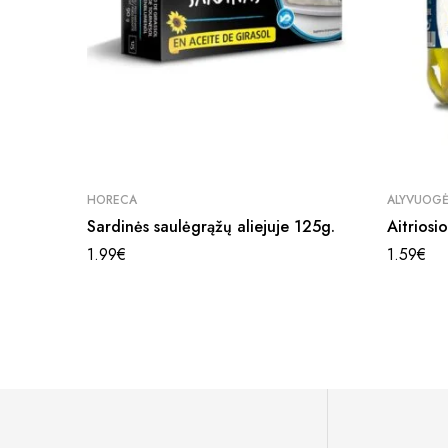
HORECA
ALYVUOG
Sardinės saulėgrąžų aliejuje 125g.
Aitriosi
1.99
€
1.59
€