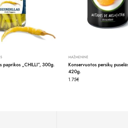
ĖS
MAŽMENINĖ
os paprikos „CHILLI”, 300g.
Konservuotos persikų puselės
420g.
1.75
€