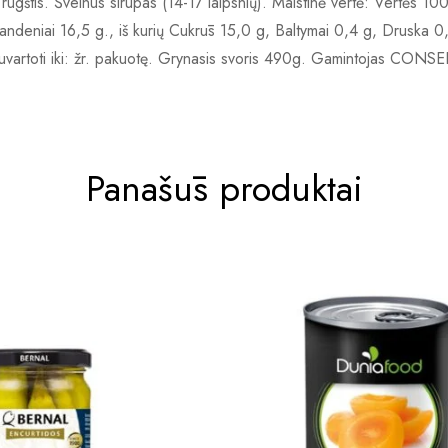
 rūgštis. Švelnus sirupas (14-17 laipsnių). Maistinė vertė: Vertės 1
vandeniai 16,5 g., iš kurių Cukrūs 15,0 g, Baltymai 0,4 g, Druska 0,01
a suvartoti iki: žr. pakuotę. Grynasis svoris 490g. Gamintojas CO
Panašūs produktai