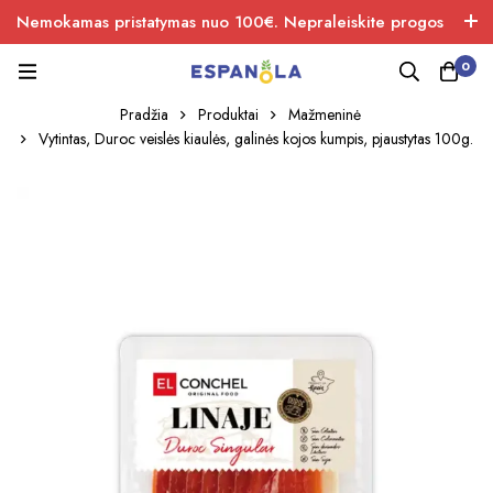
Nemokamas pristatymas nuo 100€. Nepraleiskite progos
įsigiti naujos produkcijos.
0
Pradžia
Produktai
Mažmeninė
Vytintas, Duroc veislės kiaulės, galinės kojos kumpis, pjaustytas 100g.