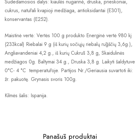
Sudedamosios dalys: kiaulės nugarinė, druska, prieskoniai,
cukrus, natūrali kvapioji medžiaga, antioksidantai (E301),
konservantas (E252).
Maistinė vertė: Vertės 100 g produkto Energinė vertė 980 kj
(233kcal) Riebalai 9 g (iš kurių sočiųjų riebalų rūgščių 3,6g.),
Angliavandeniai 4,2 g., iš kurių Cukrūs 3,8 g, Skaidulinės
medžiagos 0g. Baltymai 34 g., Druska 3,8 g. Laikyti šaldytuve
0°C- 4 °C temperatūroje. Partijos Nr./Geriausia suvartoti iki:
žr. pakuotę. Grynasis svoris 100g.
Kilmės šalis: Ispanija.
Panašūs produktai