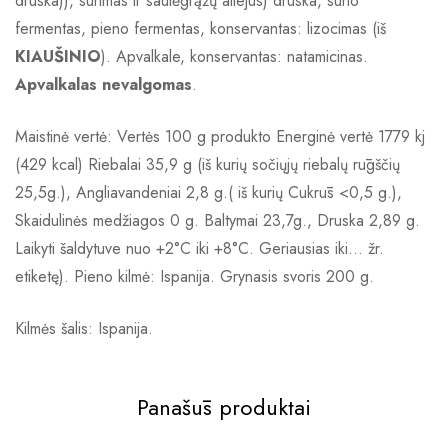
druska)), sūrimas ir saulėgrąžų aliejus) druska, sūrio
fermentas, pieno fermentas, konservantas: lizocimas (iš
KIAUŠINIO
). Apvalkale, konservantas: natamicinas.
Apvalkalas nevalgomas
.
Maistinė vertė: Vertės 100 g produkto Energinė vertė 1779 kj
(429 kcal) Riebalai 35,9 g (iš kurių sočiųjų riebalų rūgščių
25,5g.), Angliavandeniai 2,8 g.( iš kurių Cukrūs <0,5 g.),
Skaidulinės medžiagos 0 g. Baltymai 23,7g., Druska 2,89 g.
Laikyti šaldytuve nuo +2°C iki +8°C. Geriausias iki… žr.
etiketę). Pieno kilmė: Ispanija. Grynasis svoris 200 g.
Kilmės šalis: Ispanija.
Panašūs produktai