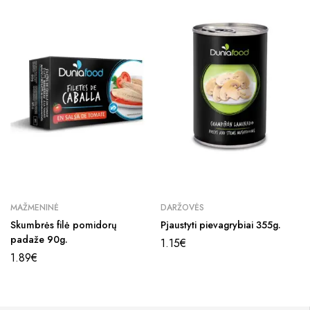
MAŽMENINĖ
DARŽOVĖS
Skumbrės filė pomidorų
Pjaustyti pievagrybiai 355g.
padaže 90g.
1.15
€
1.89
€