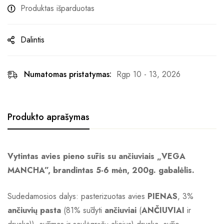
Produktas išparduotas
Dalintis
Numatomas pristatymas:
Rgp 10 - 13, 2026
Produkto aprašymas
Vytintas avies pieno sūris su ančiuviais „VEGA
MANCHA”, brandintas 5-6 mėn, 200g. gabalėlis.
Sudedamosios dalys: pasterizuotas avies
PIENAS
, 3%
ančiuvių pasta
(81% sūdyti
ančiuviai
(
ANČIUVIAI
ir