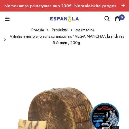
Nemokamas pristatymas nuo 100€. Nepraleiskite progos
įsigiti naujos produkcijos.
0
Pradžia
Produktai
Mažmeninė
Vytintas avies pieno sūris su ančiuviais "VEGA MANCHA", brandintas
5-6 mėn., 200g.