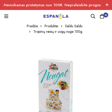
Nemokamas pristatymas nuo 100€. Nepraleiskite progos
įsigiti naujos produkcijos.
0
Pradžia
Produktai
Saldu Saldu
Tropinių vaisių ir uogų nuga 150g.