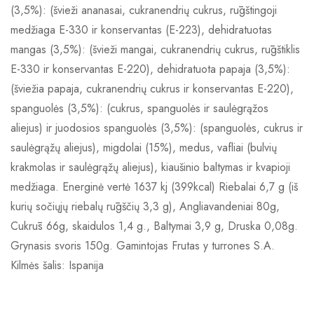
(3,5%): (švieži ananasai, cukranendrių cukrus, rūgštingoji
medžiaga E-330 ir konservantas (E-223), dehidratuotas
mangas (3,5%): (švieži mangai, cukranendrių cukrus, rūgštiklis
E-330 ir konservantas E-220), dehidratuota papaja (3,5%):
(šviežia papaja, cukranendrių cukrus ir konservantas E-220),
spanguolės (3,5%): (cukrus, spanguolės ir saulėgrąžos
aliejus) ir juodosios spanguolės (3,5%): (spanguolės, cukrus ir
saulėgrąžų aliejus), migdolai (15%), medus, vafliai (bulvių
krakmolas ir saulėgrąžų aliejus), kiaušinio baltymas ir kvapioji
medžiaga. Energinė vertė 1637 kj (399kcal) Riebalai 6,7 g (iš
kurių sočiųjų riebalų rūgščių 3,3 g), Angliavandeniai 80g,
Cukrūs 66g, skaidulos 1,4 g., Baltymai 3,9 g, Druska 0,08g.
Grynasis svoris 150g. Gamintojas Frutas y turrones S.A.
Kilmės šalis: Ispanija