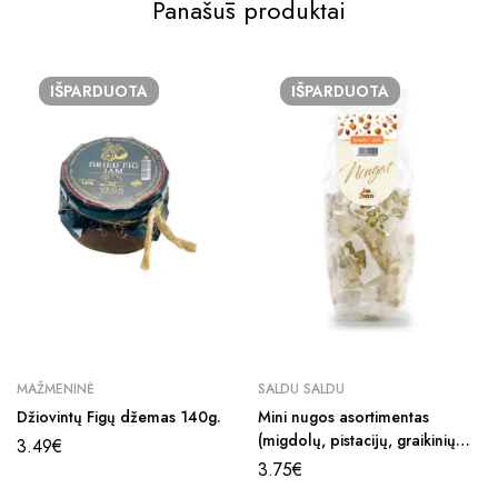
Panašūs produktai
IŠPARDUOTA
IŠPARDUOTA
MAŽMENINĖ
SALDU SALDU
Džiovintų Figų džemas 140g.
Mini nugos asortimentas
(migdolų, pistacijų, graikinių
3.49
€
riešutų, žemės riešutų) 200g.
3.75
€