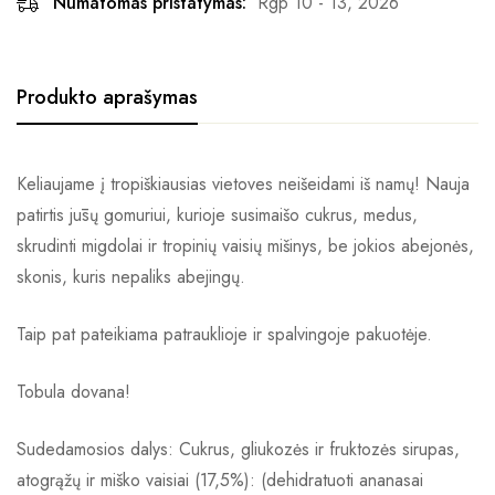
Numatomas pristatymas:
Rgp 10 - 13, 2026
Produkto aprašymas
Keliaujame į tropiškiausias vietoves neišeidami iš namų! Nauja
patirtis jūsų gomuriui, kurioje susimaišo cukrus, medus,
skrudinti migdolai ir tropinių vaisių mišinys, be jokios abejonės,
skonis, kuris nepaliks abejingų.
Taip pat pateikiama patrauklioje ir spalvingoje pakuotėje.
Tobula dovana!
Sudedamosios dalys: Cukrus, gliukozės ir fruktozės sirupas,
atogrąžų ir miško vaisiai (17,5%): (dehidratuoti ananasai