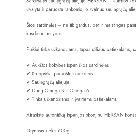
Sardinėlės saulėgrąžų aliejuje HERSAN – aukštos kokybė
išvalyta ir paruošta rankomis, o švelnus saulėgrąžų ali
Šios sardinėlės – ne tik gardus, bet ir maistingas pa
kasdienei mitybai.
Puikiai tinka užkandžiams, tapas stiliaus patiekalams
✔ Aukštos kokybės ispaniškos sardinėlės
✔ Kruopščiai paruoštos rankomis
✔ Saulėgrąžų aliejuje
✔ Daug Omega-3 ir Omega-6
✔ Tinka užkandžiams ir įvairiems patiekalams
Atraskite autentišką Ispanijos skonį su HERSAN konse
Grynasis kiekis 600g.