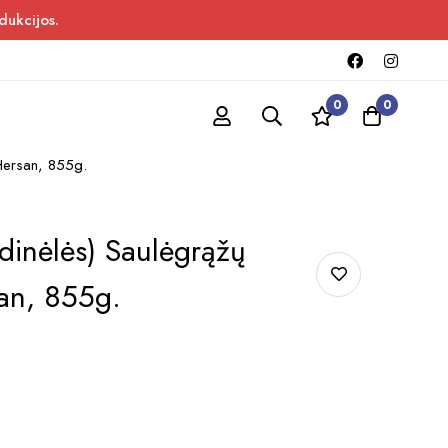
dukcijos.
0
0
 Hersan, 855g.
dinėlės) Saulėgrąžų
san, 855g.