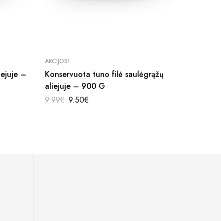
AKCIJOS!
HORECA
iejuje –
Konservuota tuno filė saulėgrąžų
Konserv
aliejuje – 900 G
“Hersa
9.99
€
9.50
€
8.99
€