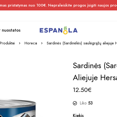
s pristatymas nuo 100€. Nepraleiskite progos įsigiti naujos pro
r nuostatos
Produktai
Horeca
Sardinės (Sardinėlės) saulėgrąžų aliejuje
Sardinės (Sar
Aliejuje Her
12.50
€
Liko
53
Kiekis