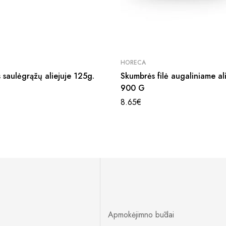
HORECA
 saulėgrąžų aliejuje 125g.
Skumbrės filė augaliniame al
900 G
8.65
€
Apmokėjimno būdai