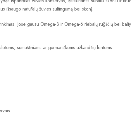
s ispaniškas žuvies konservas, išsiskiriantis subtiliu skoniu ir kruo
ejus išsaugo natūralų žuvies sultingumą bei skonį.
sirinkimas. Jose gausu Omega-3 ir Omega-6 riebalų rūgščių bei balty
, salotoms, sumuštiniams ar gurmaniškoms užkandžių lentoms.
rvais.