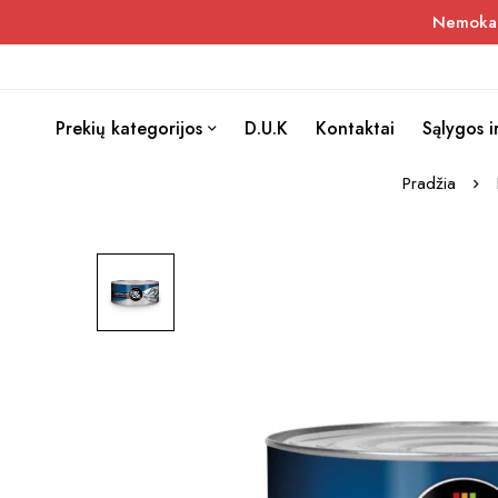
Nemokama
Prekių kategorijos
D.U.K
Kontaktai
Sąlygos i
Pradžia