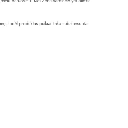
pščiu paruošimu. Kiekviena sardinėlė yra atidžiai
mų, todėl produktas puikiai tinka subalansuotai