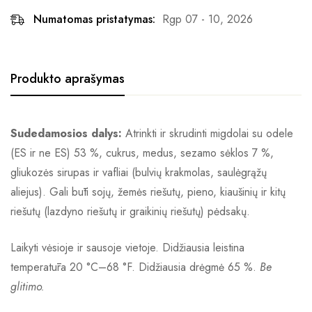
Numatomas pristatymas:
Rgp 07 - 10, 2026
Produkto aprašymas
Sudedamosios dalys:
Atrinkti ir skrudinti migdolai su odele
(ES ir ne ES) 53 %, cukrus, medus, sezamo sėklos 7 %,
gliukozės sirupas ir vafliai (bulvių krakmolas, saulėgrąžų
aliejus). Gali būti sojų, žemės riešutų, pieno, kiaušinių ir kitų
riešutų (lazdyno riešutų ir graikinių riešutų) pėdsakų.
Laikyti vėsioje ir sausoje vietoje. Didžiausia leistina
temperatūra 20 °C–68 °F. Didžiausia drėgmė 65 %.
Be
glitimo.