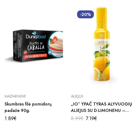
-20%
MAŽMENINĖ
ALIEJUS
Skumbrės filė pomidorų
„IO” YPAČ TYRAS ALYVUOGIŲ
padaže 90g.
ALIEJUS SU D-LIMONENU –
250 ML
1.89
€
8.99
€
7.19
€