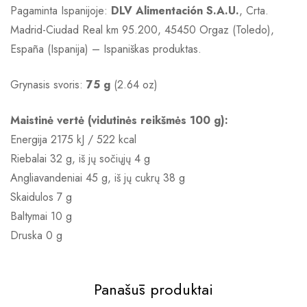
Pagaminta Ispanijoje:
DLV Alimentación S.A.U.
, Crta.
Madrid-Ciudad Real km 95.200, 45450 Orgaz (Toledo),
España (Ispanija) – Ispaniškas produktas.
Grynasis svoris:
75 g
(2.64 oz)
Maistinė vertė (vidutinės reikšmės 100 g):
Energija 2175 kJ / 522 kcal
Riebalai 32 g, iš jų sočiųjų 4 g
Angliavandeniai 45 g, iš jų cukrų 38 g
Skaidulos 7 g
Baltymai 10 g
Druska 0 g
Panašūs produktai