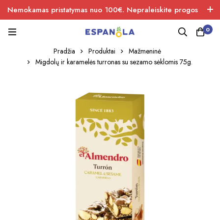
Nemokamas pristatymas nuo 100€. Nepraleiskite progos
įsigiti naujos produkcijos.
0
Pradžia
Produktai
Mažmeninė
Migdolų ir karamelės turronas su sezamo sėklomis 75g.