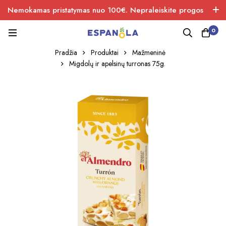
Nemokamas pristatymas nuo 100€. Nepraleiskite progos
įsigiti naujos produkcijos.
0
Pradžia
Produktai
Mažmeninė
Migdolų ir apelsinų turronas 75g.