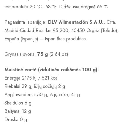
temperatūra 20 °C–68 °F. Didžiausia drėgmė 65 %.
Pagaminta Ispanijoje:
DLV Alimentación S.A.U.
, Crta.
Madrid-Ciudad Real km 95.200, 45450 Orgaz (Toledo),
España (Ispanija) – Ispaniškas produktas.
Grynasis svoris:
75 g
(2.64 oz)
Maistinė vertė (vidutinės reikšmės 100 g):
Energija 2175 kJ / 521 kcal
Riebalai 29 g, iš jų sočiųjų 2 g
Angliavandeniai 50 g, iš jų cukrų 41 g
Skaidulos 6 g
Baltymai 12 g
Druska 0 g