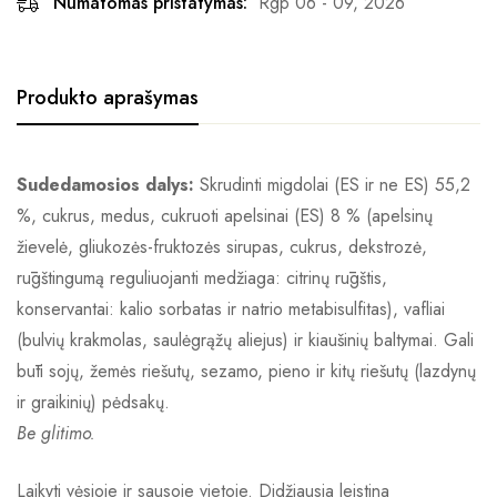
Numatomas pristatymas:
Rgp 06 - 09, 2026
Produkto aprašymas
Sudedamosios dalys:
Skrudinti migdolai (ES ir ne ES) 55,2
%, cukrus, medus, cukruoti apelsinai (ES) 8 % (apelsinų
žievelė, gliukozės-fruktozės sirupas, cukrus, dekstrozė,
rūgštingumą reguliuojanti medžiaga: citrinų rūgštis,
konservantai: kalio sorbatas ir natrio metabisulfitas), vafliai
(bulvių krakmolas, saulėgrąžų aliejus) ir kiaušinių baltymai. Gali
būti sojų, žemės riešutų, sezamo, pieno ir kitų riešutų (lazdynų
ir graikinių) pėdsakų.
Be glitimo.
Laikyti vėsioje ir sausoje vietoje. Didžiausia leistina