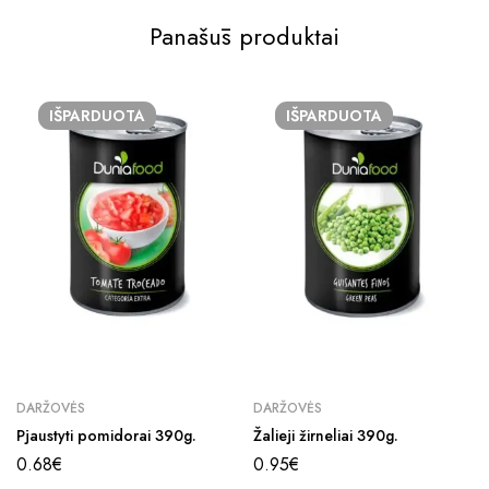
Panašūs produktai
IŠPARDUOTA
IŠPARDUOTA
DARŽOVĖS
DARŽOVĖS
Pjaustyti pomidorai 390g.
Žalieji žirneliai 390g.
0.68
€
0.95
€