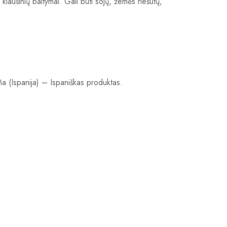
kiaušinių baltymai. Gali būti sojų, žemės riešutų,
 (Ispanija) – Ispaniškas produktas.