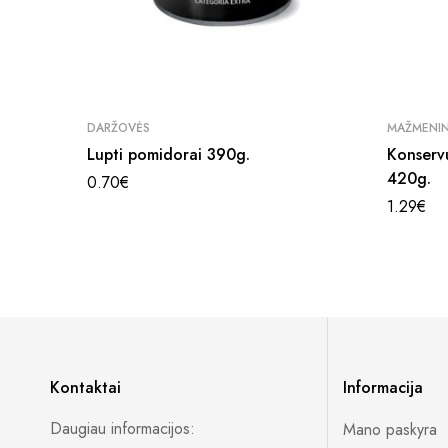
DARŽOVĖS
MAŽMENI
Lupti pomidorai 390g.
Konservu
420g.
0.70
€
1.29
€
Kontaktai
Informacija
Daugiau informacijos:
Mano paskyra