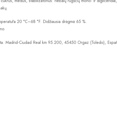
krus, medus, stabilizatorius: riebalų rūgščių mono- ir digliceridai, 
sakų.
a temperatūra 20 °C–68 °F. Didžiausia drėgmė 65 %.
ono.
rta. Madrid-Ciudad Real km 95.200, 45450 Orgaz (Toledo), España