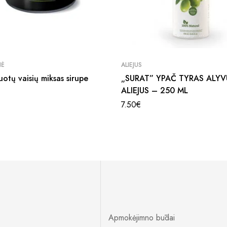
NĖ
ALIEJUS
otų vaisių miksas sirupe
„SURAT” YPAČ TYRAS ALY
ALIEJUS – 250 ML
7.50
€
Apmokėjimno būdai