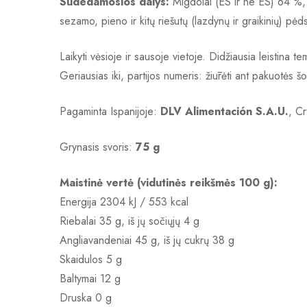
Sudedamosios dalys:
Migdolai (ES ir ne ES) 64 %, cu
sezamo, pieno ir kitų riešutų (lazdynų ir graikinių) pėd
Laikyti vėsioje ir sausoje vietoje. Didžiausia leistin
Geriausias iki, partijos numeris: žiūrėti ant pakuotės š
Pagaminta Ispanijoje:
DLV Alimentación S.A.U.
, C
Grynasis svoris:
75 g
Maistinė vertė (vidutinės reikšmės 100 g):
Energija 2304 kJ / 553 kcal
Riebalai 35 g, iš jų sočiųjų 4 g
Angliavandeniai 45 g, iš jų cukrų 38 g
Skaidulos 5 g
Baltymai 12 g
Druska 0 g