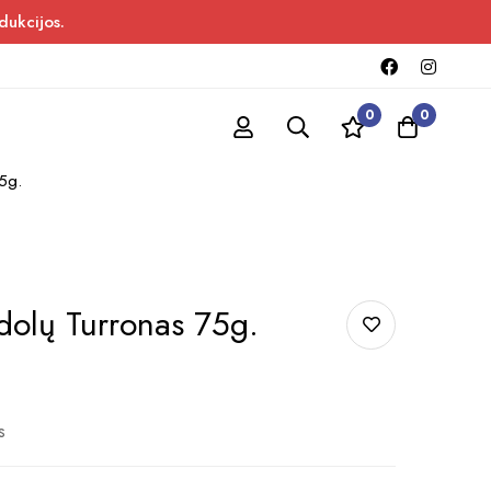
dukcijos.
0
0
5g.
dolų Turronas 75g.
s