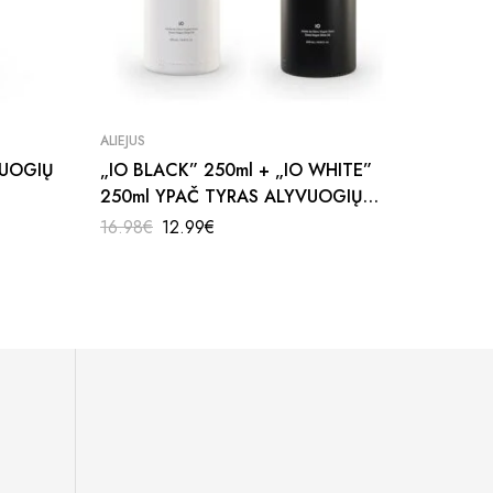
ALIEJUS
DARŽOVĖ
VUOGIŲ
„IO BLACK” 250ml + „IO WHITE”
Pievagr
250ml YPAČ TYRAS ALYVUOGIŲ
1.38
€
1
ALIEJUS
16.98
€
12.99
€