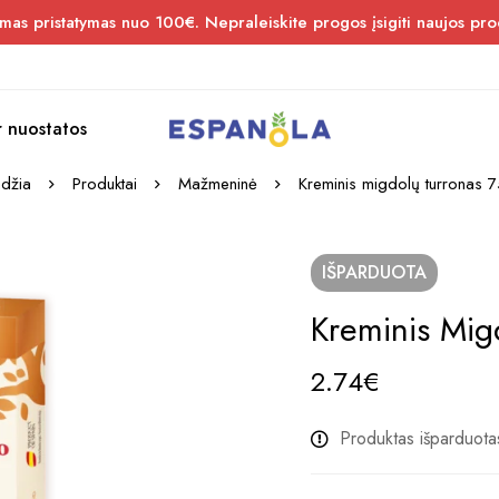
s pristatymas nuo 100€. Nepraleiskite progos įsigiti naujos pro
r nuostatos
adžia
Produktai
Mažmeninė
Kreminis migdolų turronas 7
IŠPARDUOTA
Kreminis Mig
2.74
€
Produktas išparduota