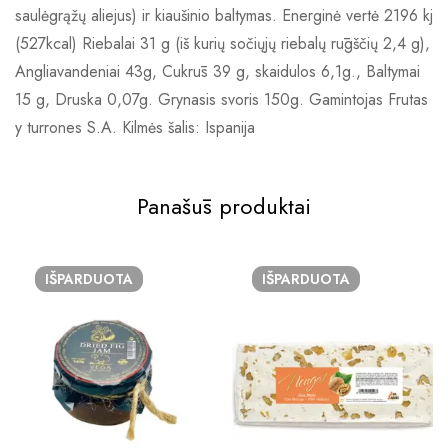
saulėgrąžų aliejus) ir kiaušinio baltymas. Energinė vertė 2196 kj
(527kcal) Riebalai 31 g (iš kurių sočiųjų riebalų rūgščių 2,4 g),
Angliavandeniai 43g, Cukrūs 39 g, skaidulos 6,1g., Baltymai
15 g, Druska 0,07g. Grynasis svoris 150g. Gamintojas Frutas
y turrones S.A. Kilmės šalis: Ispanija
Panašūs produktai
IŠPARDUOTA
IŠPARDUOTA