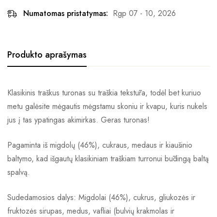
Numatomas pristatymas:
Rgp 07 - 10, 2026
Produkto aprašymas
Klasikinis traškus turonas su traškia tekstūra, todėl bet kuriuo
metu galėsite mėgautis mėgstamu skoniu ir kvapu, kuris nukels
jus į tas ypatingas akimirkas. Geras turonas!
Pagaminta iš migdolų (46%), cukraus, medaus ir kiaušinio
baltymo, kad išgautų klasikiniam traškiam turronui būdingą baltą
spalvą.
Sudedamosios dalys: Migdolai (46%), cukrus, gliukozės ir
fruktozės sirupas, medus, vafliai (bulvių krakmolas ir