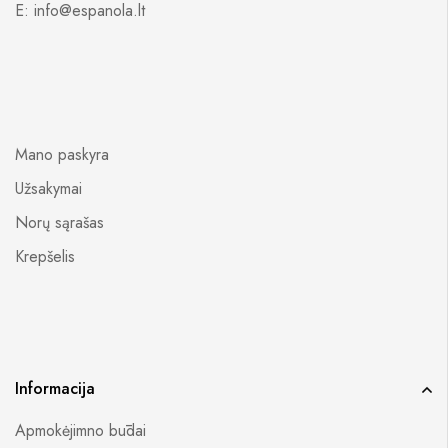
E: info@espanola.lt
Mano paskyra
Užsakymai
Norų sąrašas
Krepšelis
Informacija
Apmokėjimno būdai