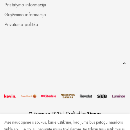
Pristatymo informacija
Grąžinimo informacija
Privatumo politika
© Espanola 2023 | Crafted by
Signus
Mes naudojame slapukus, kurie užtikrina, kad Jums bus patogu naudotis
tinklalapiu. Jei toliau naršysite mūsų tinklalapyje, tai tolygu Jūsų sutikimui su