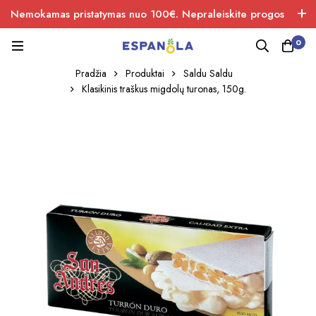
Nemokamas pristatymas nuo 100€. Nepraleiskite progos
įsigiti naujos produkcijos.
0
Pradžia
Produktai
Saldu Saldu
Klasikinis traškus migdolų turonas, 150g.