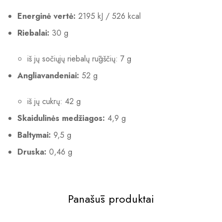
Energinė vertė:
2195 kJ / 526 kcal
Riebalai:
30 g
iš jų sočiųjų riebalų rūgščių: 7 g
Angliavandeniai:
52 g
iš jų cukrų: 42 g
Skaidulinės medžiagos:
4,9 g
Baltymai:
9,5 g
Druska:
0,46 g
Panašūs produktai