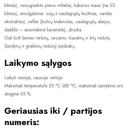
kilmės), nenugriebto pieno milteliai, kakavos masė (ne ES
kilmės), emulgatoriai: sojų ir saulėgrąžų lecitinas, vanilės
ekstraktas), vafliai (bulvių krakmolas, saulėgrąžų aliejus,
dažiklis – amoniakinė karamelė), druska.
Gali būti žemės riešutų, sezamo, kiaušinių ir kitų riešutų
(lazdynų ir graikinių riešutų) pėdsakų.
Laikymo sąlygos
Laikyti vėsioje, sausoje vietoje.
Maksimali temperatūra 20 °C (68 °F), maksimali santykinė oro
drėgmė 65 %.
Geriausias iki / partijos
numeris: