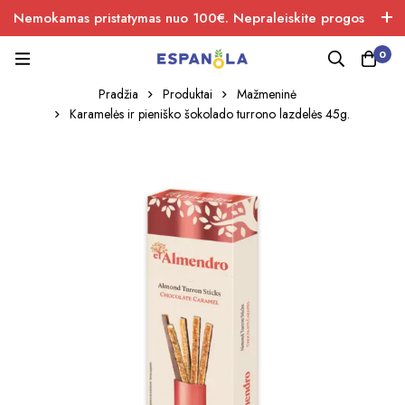
Nemokamas pristatymas nuo 100€. Nepraleiskite progos
įsigiti naujos produkcijos.
0
Pradžia
Produktai
Mažmeninė
Karamelės ir pieniško šokolado turrono lazdelės 45g.