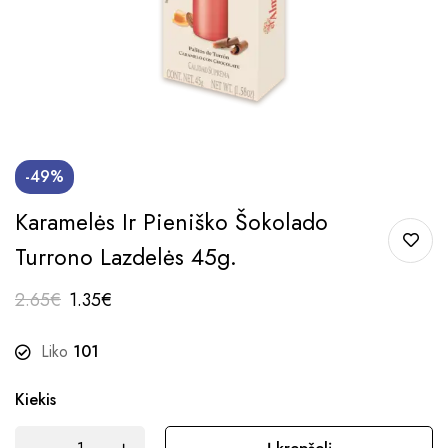
-49%
Karamelės Ir Pieniško Šokolado
Turrono Lazdelės 45g.
2.65
€
1.35
€
Liko
101
Kiekis