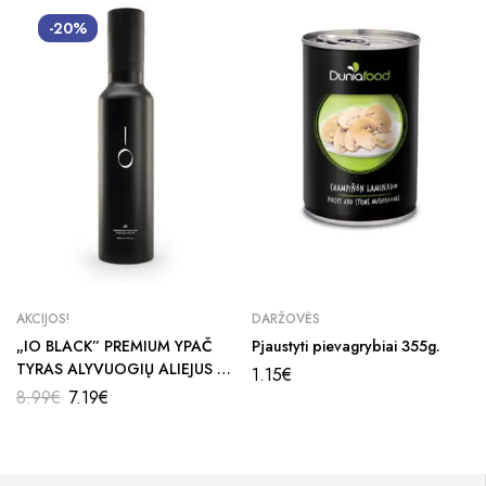
-20%
AKCIJOS!
DARŽOVĖS
„IO BLACK” PREMIUM YPAČ
Pjaustyti pievagrybiai 355g.
TYRAS ALYVUOGIŲ ALIEJUS –
1.15
€
250 ML
8.99
€
7.19
€