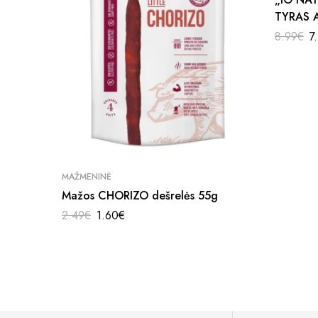
TYRAS 
JUODU 
8.99
€
7
MAŽMENINĖ
Mažos CHORIZO dešrelės 55g
2.49
€
1.60
€