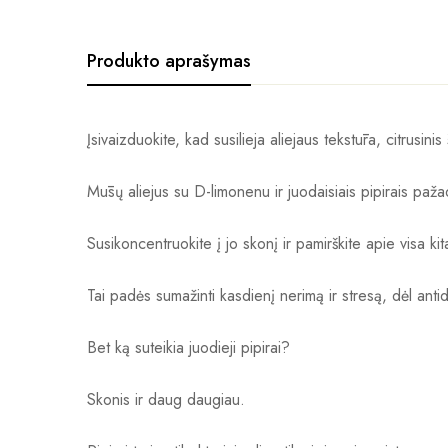
Produkto aprašymas
Įsivaizduokite, kad susilieja aliejaus tekstūra, citrusini
Mūsų aliejus su D-limonenu ir juodaisiais pipirais paža
Susikoncentruokite į jo skonį ir pamirškite apie visa kit
Tai padės sumažinti kasdienį nerimą ir stresą, dėl ​​an
Bet ką suteikia juodieji pipirai?
Skonis ir daug daugiau.