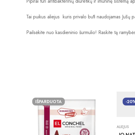
Pipirai turi antibakterinių diuretikų ir imuninę sistemą
Tai puikus aliejus kuris privalo būti naudojamas Jūsų 
Pailsėkite nuo kasdieninio šurmulio! Raskite tą ramybės 
IŠPARDUOTA
-20
ALIEJUS
„IO NA