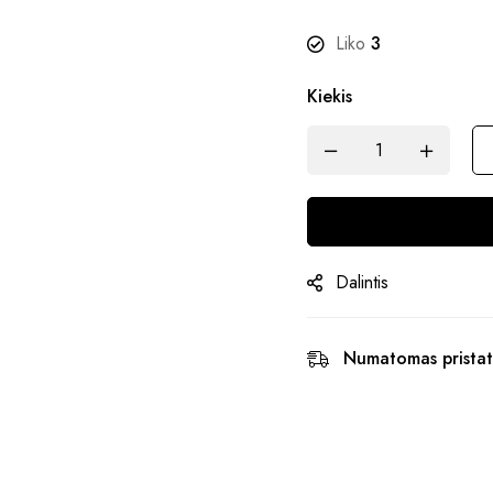
Liko
3
Kiekis
Dalintis
Numatomas pristat