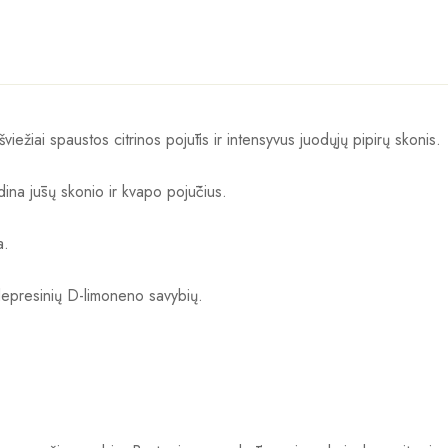
s šviežiai spaustos citrinos pojūtis ir intensyvus juodųjų pipirų skonis.
dina jūsų skonio ir kvapo pojūčius.
a.
tidepresinių D-limoneno savybių.