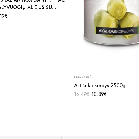
ALYVUOGIŲ ALIEJUS SU
ČESNAKU IR LICOPENU
.19
€
DARŽOVĖS
Artišokų šerdys 2500g.
16.49
€
10.89
€