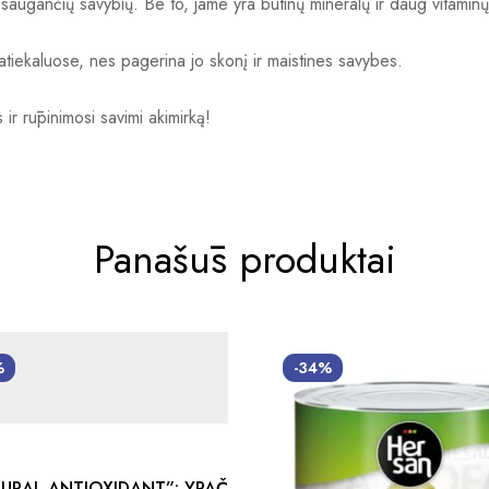
 apsaugančių savybių. Be to, jame yra būtinų mineralų ir daug vitaminų
patiekaluose, nes pagerina jo skonį ir maistines savybes.
ir rūpinimosi savimi akimirką!
Panašūs produktai
%
-34%
TURAL ANTIOXIDANT”: YPAČ