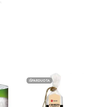
.
IŠPARDUOTA
IŠP