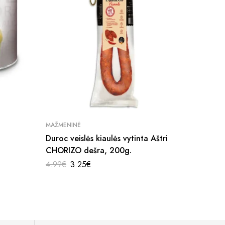
MAŽMENINĖ
ALIEJUS
Duroc veislės kiaulės vytinta Aštri
„IO WH
CHORIZO dešra, 200g.
ALYVUO
4.99
€
3.25
€
13.49
€