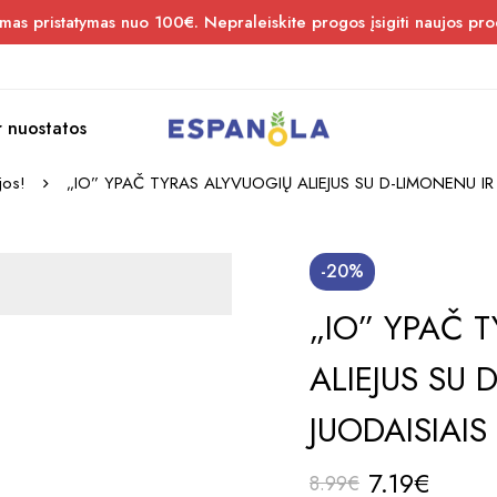
s pristatymas nuo 100€. Nepraleiskite progos įsigiti naujos pro
r nuostatos
jos!
„IO” YPAČ TYRAS ALYVUOGIŲ ALIEJUS SU D-LIMONENU IR J
-20%
„IO” YPAČ 
ALIEJUS SU 
JUODAISIAIS
7.19
€
8.99
€