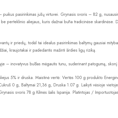
 puikus pasirinkimas jūsų virtuvei. Grynasis svoris – 82 g, nusausi
 be perteklinio aliejaus, kuris dažnai būna tradicinėse skardinėse. Dėl 
vantų ir priedų, todėl tai idealus pasirinkimas baltymų gausiai mity
ai, kraujotakai ir padedantis mažinti širdies ligų riziką.
lyje – inovatyvus būdas mėgautis tunu, suderinant patogumą, skonį 
ejus 5% ir druska. Maistinė vertė: Vertės 100 g produkto Energinė 
ukrūs 0 g, Baltymai 21,36 g, Druska 1.07 g. Laikyti vėsioje vietoje. 
 Grynasis svoris 78 g.Kilmės šalis Ispanija. Platintojas / Importuot