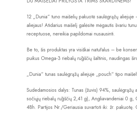
DU MAIŠELIAI PRILYGSTA TRIMS SKARDINĖMS!
12 „Dunia“ tuno maišelių pakuotė saulėgrąžų aliejuje –
aliejaus! Atidarius maišelį galėsite mėgautis švariu tunu
receptuose, nereikia papildomai nusausinti.
Be to, šis produktas yra visiškai natūralus – be konser
puikus Omega-3 riebalų rūgščių šaltinis, naudingas širdži
„Dunia“ tunas saulėgrąžų aliejuje „pouch“ tipo maiše
Sudedamosios dalys: Tunas (žuvis) 94%, saulėgrąžų ali
sočiųjų riebalų rūgščių 2,41 g), Angliavandeniai 0 g, C
48h. Partijos Nr./Geriausia suvartoti iki: žr. pakuotę.