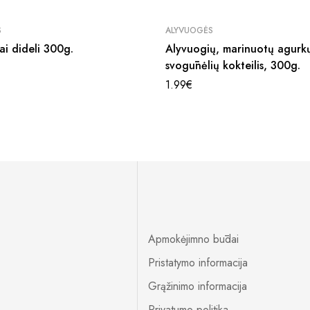
S
ALYVUOGĖS
ai dideli 300g.
Alyvuogių, marinuotų agurkų
svogūnėlių kokteilis, 300g.
1.99
€
Apmokėjimno būdai
Pristatymo informacija
Grąžinimo informacija
Privatumo politika