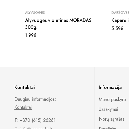
ALYVUOGĖS
DARŽOVĖ
Alyvuogės violetinės MORADAS
Kaparėli
300g.
5.59
€
1.99
€
Kontaktai
Informacija
Daugiau informacijos:
Mano paskyra
Kontaktai
Užsakymai
Norų sąrašas
T: +370 (615) 26261
Krepšelis