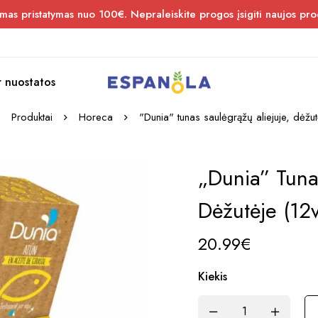
s pristatymas nuo 100€. Nepraleiskite progos įsigiti naujos pro
r nuostatos
Produktai
Horeca
"Dunia" tunas saulėgrąžų aliejuje, dėžut
„Dunia” Tuna
Dėžutėje (12v
20.99
€
Kiekis