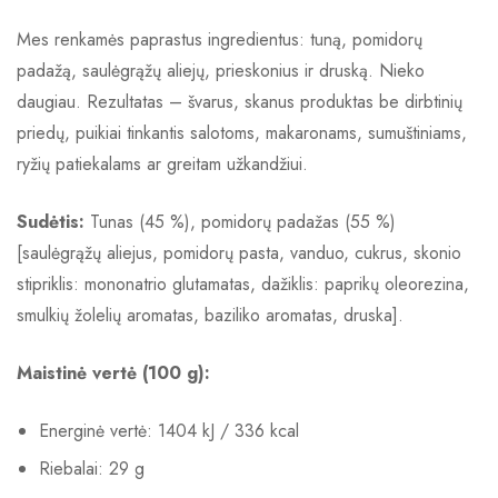
Mes renkamės paprastus ingredientus: tuną, pomidorų
padažą, saulėgrąžų aliejų, prieskonius ir druską. Nieko
daugiau. Rezultatas – švarus, skanus produktas be dirbtinių
priedų, puikiai tinkantis salotoms, makaronams, sumuštiniams,
ryžių patiekalams ar greitam užkandžiui.
Sudėtis:
Tunas (45 %), pomidorų padažas (55 %)
[saulėgrąžų aliejus, pomidorų pasta, vanduo, cukrus, skonio
stipriklis: mononatrio glutamatas, dažiklis: paprikų oleorezina,
smulkių žolelių aromatas, baziliko aromatas, druska].
Maistinė vertė (100 g):
Energinė vertė: 1404 kJ / 336 kcal
Riebalai: 29 g