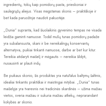
ingredientų, tokių kaip pomidorų pasta, prieskoniai ir
saulėgrąžų aliejus. Visas mėgstamas skonis – praktiškoje ir
bet kada paruoštoje naudoti pakuotėje.
„Dunia“ supranta, kad šiuolaikinis gyvenimo tempas ne visada
leidžia gaminti namuose. Todėl mūsų tunas pomidorų padaže
yra subalansuota, skani ir be nereikalingų konservantų
alternatyva, puikiai tinkanti namuose, darbe ar bet kur kitur.
Tereikia atidaryti maišelį ir mėgautis – nereikia šildyti,
nusausinti ar plauti indų.
Be puikaus skonio, šis produktas yra natūralus baltymų šaltinis,
idealiai tinkantis praktiškai ir maistingai mitybai. „Dunia“ tunas
maišelyje yra tvaresnis nei tradicinės skardinės – užima mažiau
vietos, sveria mažiau ir sukuria mažiau atliekų, neprarandant
kokybės ar skonio.