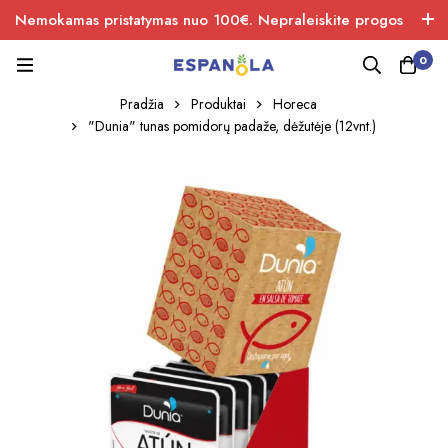
Nemokamas pristatymas nuo 100€. Nepraleiskite progos
įsigiti naujos produkcijos.
0
Pradžia
Produktai
Horeca
"Dunia" tunas pomidorų padaže, dėžutėje (12vnt.)