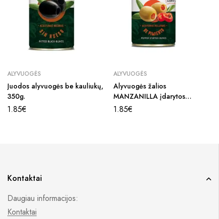
ALYVUOGĖS
ALYVUOGĖS
Juodos alyvuogės be kauliukų,
Alyvuogės žalios
350g.
MANZANILLA įdarytos
Raudona paprika, 292g.
1.85
€
1.85
€
Kontaktai
Daugiau informacijos:
Kontaktai