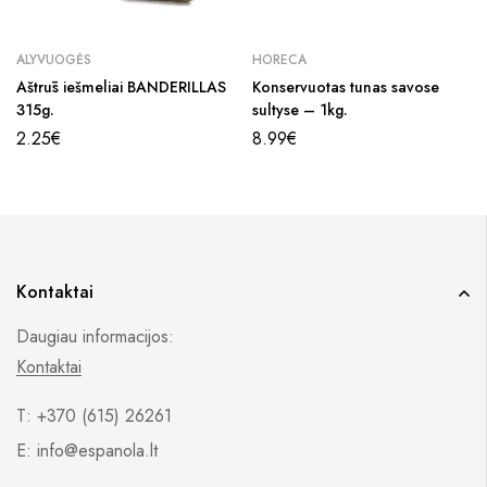
ALYVUOGĖS
HORECA
Aštrūs iešmeliai BANDERILLAS
Konservuotas tunas savose
315g.
sultyse – 1kg.
2.25
€
8.99
€
Kontaktai
Daugiau informacijos:
Kontaktai
T: +370 (615) 26261
E: info@espanola.lt