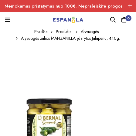
Nemokamas pristatymas nuo 100€. Nepraleiskite progos
įsigiti naujos produkcijos.
0
Pradžia
Produktai
Alyvuogės
Alyvuogės žalios MANZANILLA įdarytos Jalapenu, 440g.