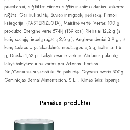
prieskoniai, rūgštiklis: citrinos rūgštis ir antioksidantas: askorbo
rūgštis. Gali būti sulfitų, žuvies ir migdolų pėdsakų. Pirmoji
kategorija. (PASTERIZUOTA), Maistinė vertė: Vertės 100 g
produkto Energinė vertė 574kj (139 kcal) Riebalai 12,2 g (iš
kurių sočiųjų riebalų rūgščių 2,8 g.), Angliavandeniai 3,9 g., iš
kurių Cukrūs 0 g, Skaidulinės medžiagos 3,6 g, Baltymai 1,6
g, Druska 1,63 g. Laikyti vėsioje vietoje. Atidarius pakuotę
laikyti šaldytuve ir su vartoti per 7dienas. Partijos
Nr./Geriausia suvartoti iki: žr. pakuotę. Grynasis svoris 500g.
Gamintojas Bernal Alimentacion, S.L. . Kilmės šalis: Ispanija
Panašūs produktai