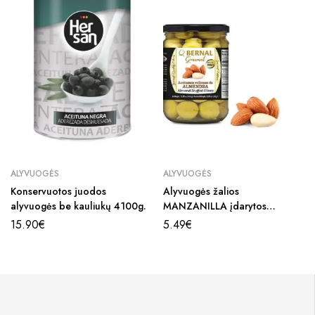
ALYVUOGĖS
ALYVUOGĖS
Konservuotos juodos
Alyvuogės žalios
alyvuogės be kauliukų 4100g.
MANZANILLA įdarytos
migdolų riešutu 440g.
15.90
€
5.49
€