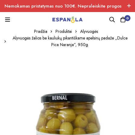
Nemokamas pristatymas nuo 100€. Nepraleiskite progos
įsigiti naujos produkcijos.
0
Pradžia
Produktai
Alyvuogės
Alyvuogės žalios be kauliukų pikantiškame apelsinų padaže „Dulce
Pica Naranja”, 950g.