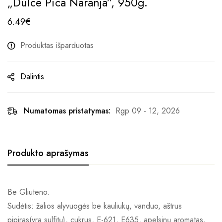
„Dulce Pica Naranja”, 950g.
6.49
€
Produktas išparduotas
Dalintis
Numatomas pristatymas:
Rgp 09 - 12, 2026
Produkto aprašymas
Be Gliuteno.
Sudėtis: žalios alyvuogės be kauliukų, vanduo, aštrus
pipiras(yra sulfitų), cukrus, E-621, E635, apelsinų aromatas,