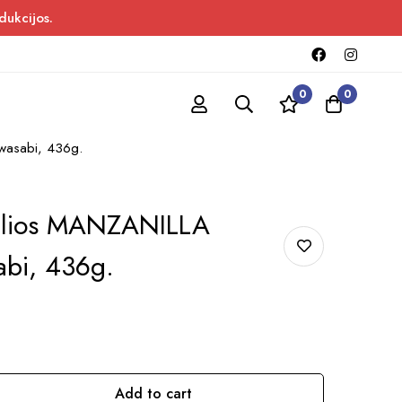
dukcijos.
0
0
wasabi, 436g.
alios MANZANILLA
abi, 436g.
Add to cart