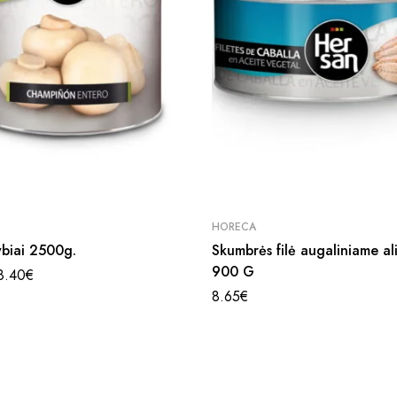
HORECA
ybiai 2500g.
Skumbrės filė augaliniame al
900 G
8.40
€
8.65
€