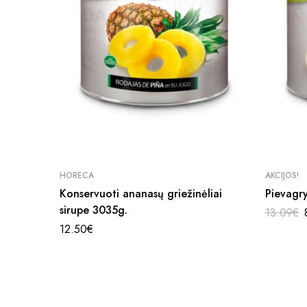
HORECA
AKCIJOS!
Konservuoti ananasų griežinėliai
Pievagr
sirupe 3035g.
13.09
€
12.50
€