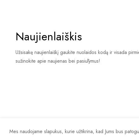
Naujienlaiškis
Užsisakę naujienlaiškį gaukite nuolaidos kodą ir visada pirmie
sužinokite apie naujienas bei pasiūlymus!
© 2023 Espanola. Visos teisės saugomos. | Crafted by
Si
Mes naudojame slapukus, kurie užtikrina, kad Jums bus patogu nau