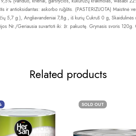
,5% (vanduo, krienai, garstyčios, kukurūzų krakmolas, wasabi 22%, d
ūgštis ir antioksidantas: askorbo rūgštis. (PASTERIZUOTA) Maistinė 
gščių 5,7 g.), Angliavandeniai 7,8g., iš kurių Cukrūs 0 g, Skaidulinė
rtijos Nr./Geriausia suvartoti iki: žr. pakuotę. Grynasis svoris 120g
Related products
%
SOLD
OUT