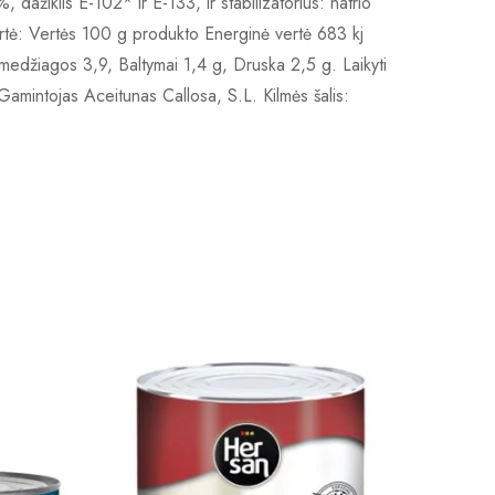
ažiklis E-102* ir E-133, ir stabilizatorius: natrio
vertė: Vertės 100 g produkto Energinė vertė 683 kj
s medžiagos 3,9, Baltymai 1,4 g, Druska 2,5 g. Laikyti
. Gamintojas Aceitunas Callosa, S.L. Kilmės šalis: