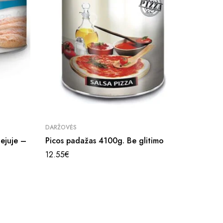
DARŽOVĖS
ALYVUOG
iejuje –
Picos padažas 4100g. Be glitimo
Konserv
kauliuk
12.55
€
15.90
€