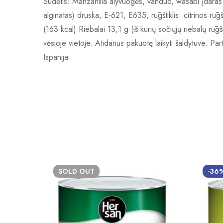
Sudėtis: Manzanilla alyvuogės, vanduo, wasabi įdaras 9
alginatas) druska, E-621, E635, rūgštiklis: citrinos r
(163 kcal) Riebalai 13,1 g (iš kurių sočiųjų riebalų rū
vėsioje vietoje. Atidarius pakuotę laikyti šaldytuve. Pa
Ispanija
SOLD
OUT
-36