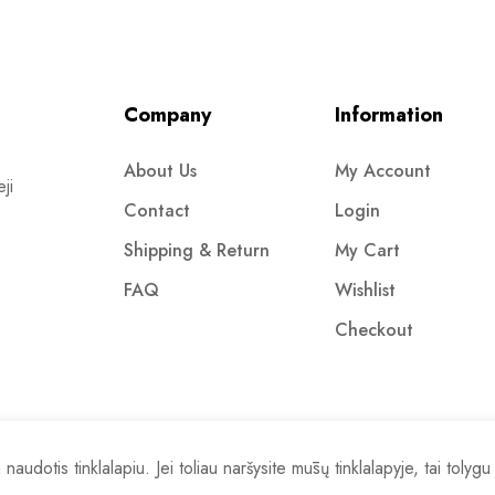
Company
Information
About Us
My Account
ji
Contact
Login
Shipping & Return
My Cart
FAQ
Wishlist
Checkout
gnus
dotis tinklalapiu. Jei toliau naršysite mūsų tinklalapyje, tai tolygu