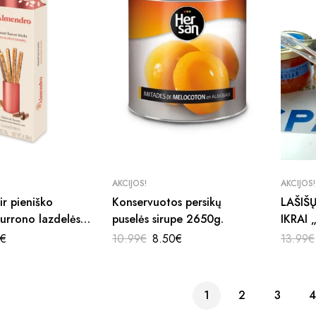
AKCIJOS!
AKCIJOS!
ir pieniško
Konservuotos persikų
LAŠIŠŲ
urrono lazdelės
puselės sirupe 2650g.
IKRAI 
inal
Current
Original
Current
€
10.99
€
8.50
€
13.99
€
e
price
price
price
:
is:
was:
is:
5€.
1.35€.
10.99€.
8.50€.
1
2
3