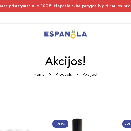
s pristatymas nuo 100€. Nepraleiskite progos įsigiti naujos pro
Akcijos!
Home
Products
Akcijos!
-20%
-2