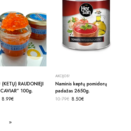
AKCIJOS!
 (KETŲ) RAUDONIEJI
Naminis keptų pomidorų
„CAVIAR” 100g.
padažas 2650g.
Original
Current
Original
Current
8.99
€
10.79
€
8.50
€
price
price
price
price
was:
is:
was:
is:
13.99€.
8.99€.
10.79€.
8.50€.
4