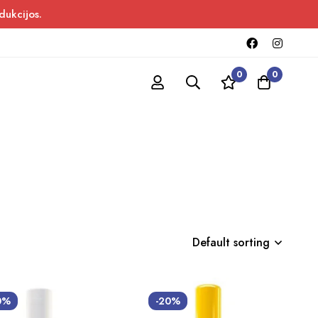
dukcijos.
0
0
Default sorting
0%
-20%