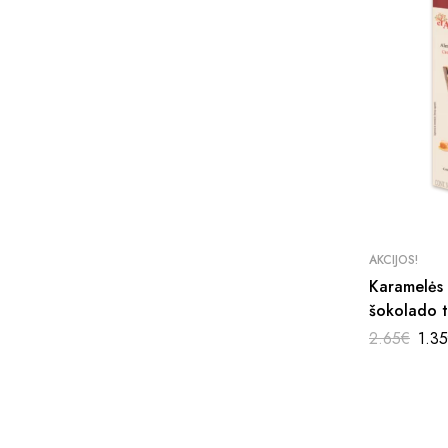
AKCIJOS!
Karamelės 
šokolado t
45g.
Orig
2.65
€
1.35
pric
was
2.6