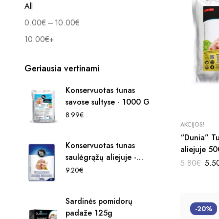
All
–
0.00
€
10.00
€
10.00
€
+
Geriausia vertinami
Konservuotas tunas
savose sultyse - 1000 G
8.99
€
AKCIJOS!
“Dunia” Tu
Konservuotas tunas
aliejuj
saulėgrąžų aliejuje -
Orig
5.80
€
5.5
1000 G
pri
9.20
€
was
5.8
Sardinės pomidorų
-20%
padaže 125g